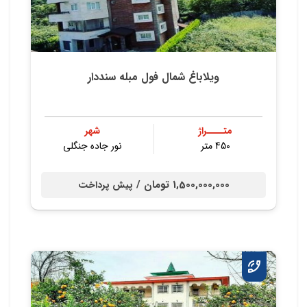
ویلاباغ شمال فول مبله سنددار
متــــراژ
شهر
450 متر
نور جاده جنگلی
1,500,000,000 تومان /
پیش پرداخت