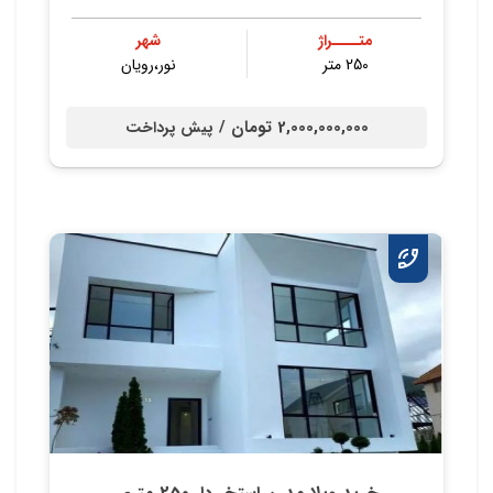
متــــراژ
شهر
250 متر
نور،رویان
2,000,000,000 تومان /
پیش پرداخت