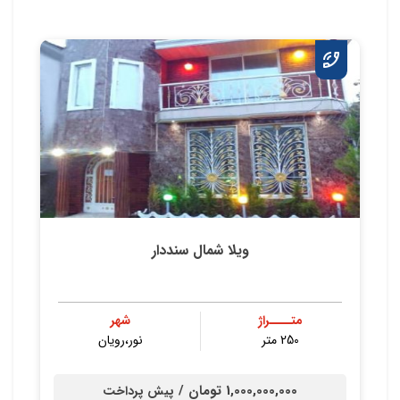
ویلا شمال سنددار
متــــراژ
شهر
250 متر
نور،رویان
1,000,000,000 تومان /
پیش پرداخت