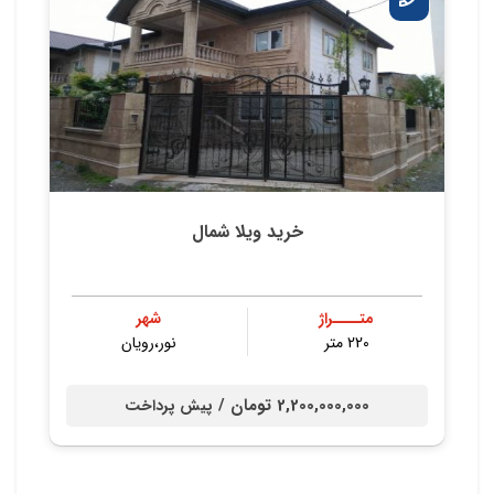
خرید ویلا شمال
متــــراژ
شهر
220 متر
نور،رویان
2,200,000,000 تومان /
پیش پرداخت