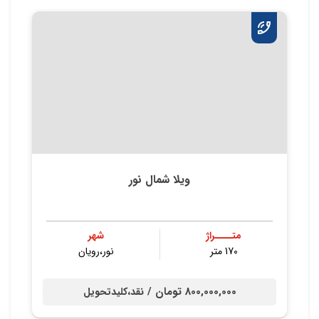
ویلا شمال نور
متــــراژ
شهر
170 متر
نور،رویان
800,000,000 تومان /
نقد،کلیدتحویل