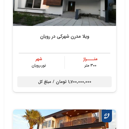
ویلا مدرن شهرکی در رویان
متــــراژ
شهر
۳۰۰ متر
نور،رویان
1,700,000,000 تومان /
مبلغ کل