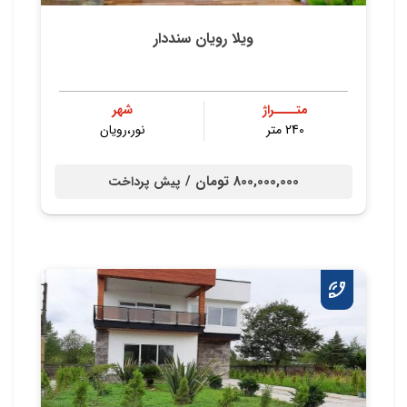
ویلا رویان سنددار
متــــراژ
شهر
240 متر
نور،رویان
800,000,000 تومان /
پیش پرداخت