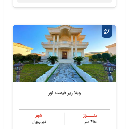
ویلا زیر قیمت نور
متــــراژ
شهر
450 متر
نور،رویان