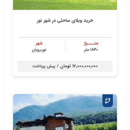
خرید ویلای ساحلی در شهر نور
متــــراژ
شهر
1830 متر
نور،رویان
12,000,000,000 تومان /
پیش پرداخت