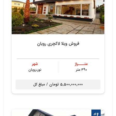
فروش ویلا لاکچری رویان
متــــراژ
شهر
۳۹۰ متر
نور،رویان
5,500,000,000 تومان /
مبلغ کل