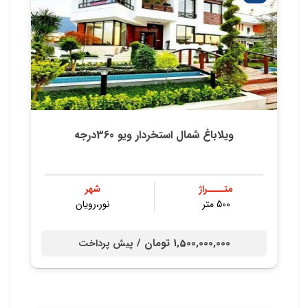
ویلاباغ شمال استخردار ویو 360درجه
متــــراژ
شهر
500 متر
نور،رویان
1,500,000,000 تومان /
پیش پرداخت