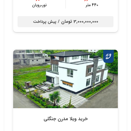
440 متر
نور،رویان
3,000,000,000 تومان /
پیش پرداخت
خرید ویلا مدرن جنگلی