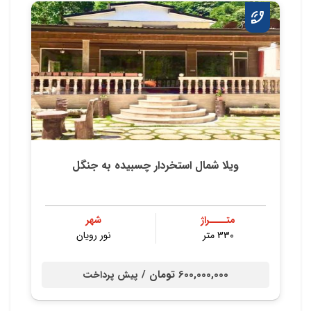
ویلا شمال استخردار چسبیده به جنگل
متــــراژ
شهر
330 متر
نور رویان
600,000,000 تومان /
پیش پرداخت