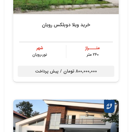
خرید ویلا دوبلکس رویان
متــــراژ
شهر
۲۶۰ متر
نور،رویان
800,000,000 تومان /
پیش پرداخت