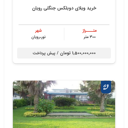
خرید ویلای دوبلکس جنگلی رویان
متــــراژ
شهر
300 متر
نور،رویان
1,500,000,000 تومان /
پیش پرداخت