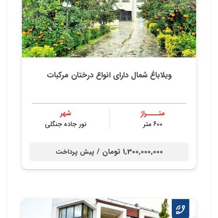
ویلاباغ شمال دارای انواع درختان مرکبات
متــــراژ
شهر
600 متر
نور جاده جنگلی
1,300,000,000 تومان /
پیش پرداخت