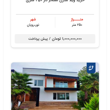
خرید ویلا مدرن استخر دار 250 متری
متــــراژ
شهر
250 متر
نور،رویان
1,000,000,000 تومان /
پیش پرداخت