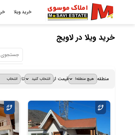
خرید ویلا
خری
خرید ویلا در لاویج
منطقه
قیمت از
تا: