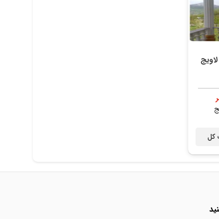
اویج
ج
 کل
ید