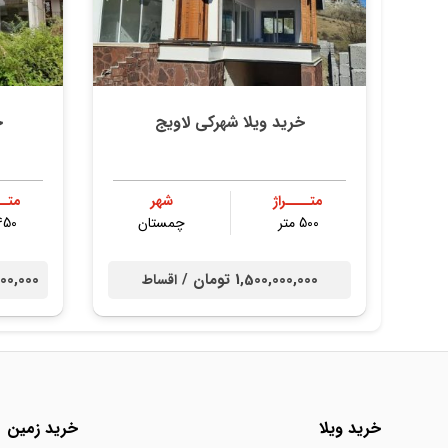
خرید ویلا شهرکی لاویج
خ
متــــراژ
شهر
متــ
500 متر
چمستان
450 مت
1,500,000,000 تومان /
00,000,000
اقساط
خرید ویلا
خرید زمین