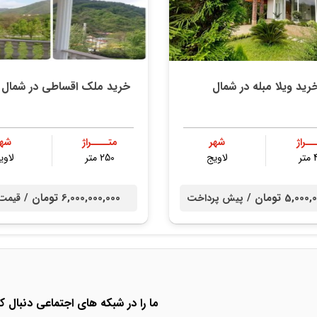
رید ویلا مبله در شمال
خرید ملک اقساطی در شمال ل
ــراژ
شهر
متــــراژ
شهر
ر
لاویج
250 متر
لاوی
5,0 تومان /
6,000,000,000 تومان /
پیش پرداخت
قیمت
ما را در شبکه های اجتماعی دنبال کن