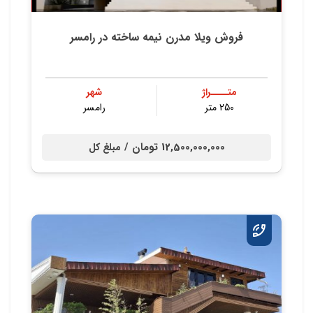
فروش ویلا مدرن نیمه ساخته در رامسر
متــــراژ
شهر
250 متر
رامسر
12,500,000,000 تومان /
مبلغ کل