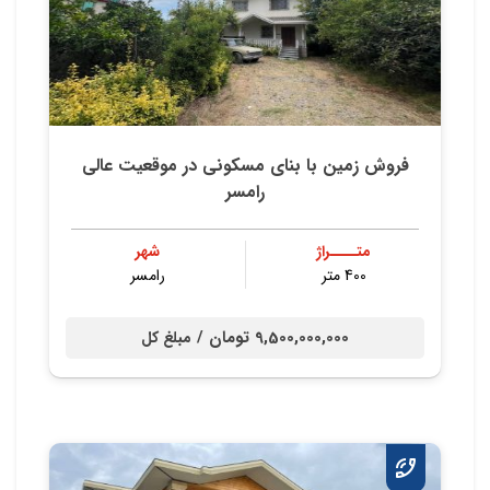
فروش زمین با بنای مسکونی در موقعیت عالی
رامسر
متــــراژ
شهر
400 متر
رامسر
9,500,000,000 تومان /
مبلغ کل