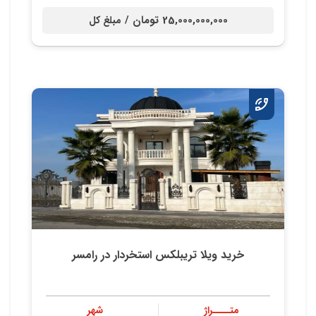
25,000,000,000 تومان /
مبلغ کل
خرید ویلا تریبلکس استخردار در رامسر
متــــراژ
شهر