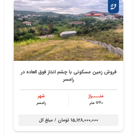
فروش زمین مسکونی با چشم انداز فوق العاده در
رامسر
متــــراژ
شهر
1260 متر
رامسر
15,128,000,000 تومان /
مبلغ کل