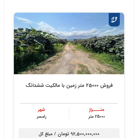
فروش 25000 متر زمین با مالکیت ششدانگ
متــــراژ
شهر
25000 متر
رامسر
92,500,000,000 تومان /
مبلغ کل