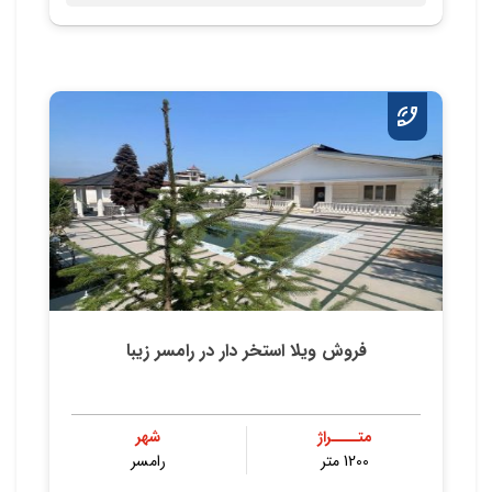
فروش ویلا استخر دار در رامسر زیبا
متــــراژ
شهر
1200 متر
رامسر