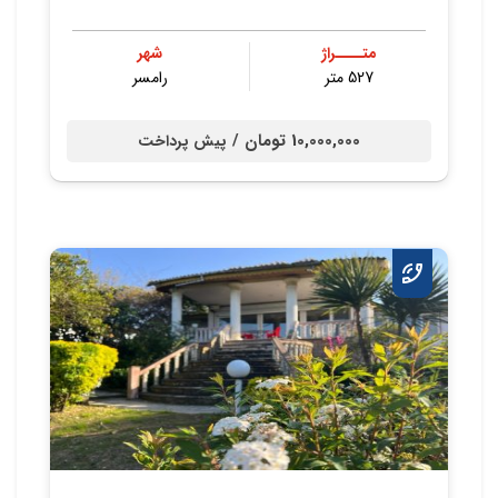
متــــراژ
شهر
527 متر
رامسر
10,000,000 تومان /
پیش پرداخت