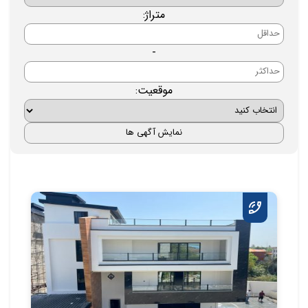
متراژ:
-
موقعیت: