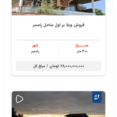
فروش ویلا بر اول ساحل رامسر
متــــراژ
شهر
400 متر
رامسر
28,000,000,000 تومان /
مبلغ کل