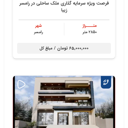
فرصت ویژه سرمایه گذاری ملک ساحلی در رامسر
زیبا
متــــراژ
شهر
2850 متر
رامسر
65,000,000 تومان /
مبلغ کل