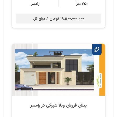
350 متر
رامسر
18,500,000,000 تومان /
مبلغ کل
پیش فروش ویلا شهرکی در رامسر