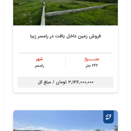
فروش زمین داخل بافت در رامسر زیبا
متــــراژ
شهر
262 متر
رامسر
3,144,000,000 تومان /
مبلغ کل