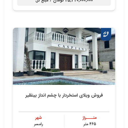
25,320,000,000 تومان /
مبلغ کل
فروش ویلای استخردار با چشم انداز بینظیر
متــــراژ
شهر
465 متر
رامسر