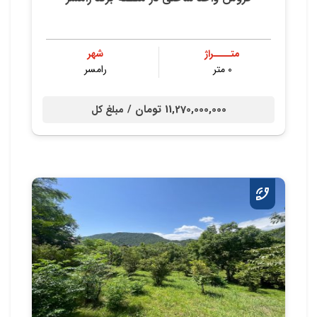
متــــراژ
شهر
0 متر
رامسر
11,270,000,000 تومان /
مبلغ کل