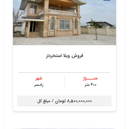
فروش ویلا استخردار
متــــراژ
شهر
400 متر
رامسر
8,500,000,000 تومان /
مبلغ کل