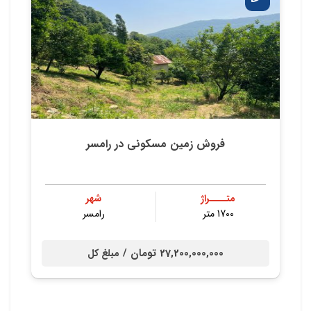
فروش زمین مسکونی در رامسر
متــــراژ
شهر
1700 متر
رامسر
27,200,000,000 تومان /
مبلغ کل