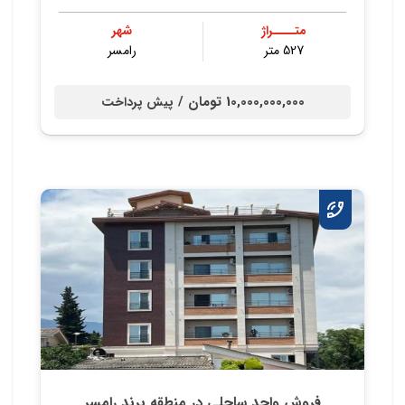
متــــراژ
شهر
527 متر
رامسر
10,000,000,000 تومان /
پیش پرداخت
فروش واحد ساحلی در منطقه برند رامسر