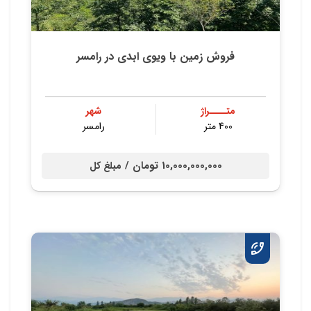
فروش زمین با ویوی ابدی در رامسر
متــــراژ
شهر
400 متر
رامسر
10,000,000,000 تومان /
مبلغ کل