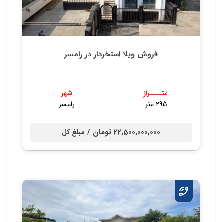
فروش ویلا استخردار در رامسر
متــــراژ
شهر
295 متر
رامسر
22,500,000,000 تومان /
مبلغ کل