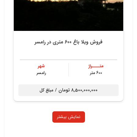
فروش ویلا باغ 600 متری در رامسر
متــــراژ
شهر
600 متر
رامسر
8,500,000,000 تومان /
مبلغ کل
نمایش بیشتر