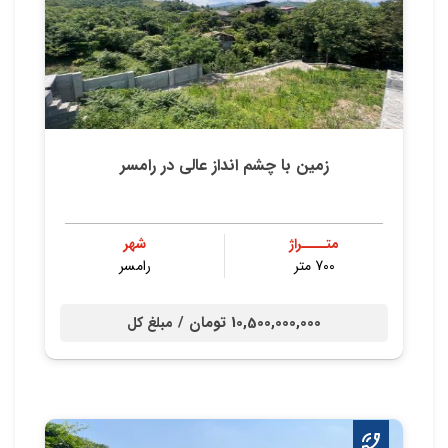
زمین با چشم انداز عالی در رامسر
متــــراژ
شهر
700 متر
رامسر
10,500,000,000 تومان /
مبلغ کل