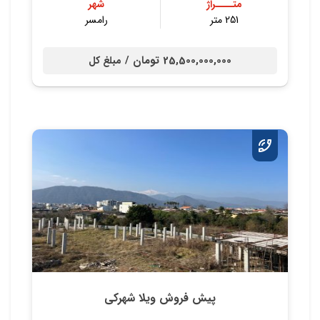
متــــراژ
شهر
251 متر
رامسر
25,500,000,000 تومان /
مبلغ کل
پیش فروش ویلا شهرکی