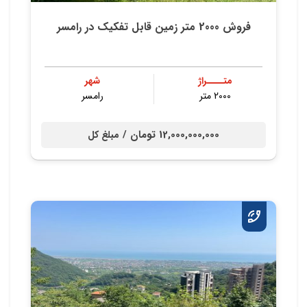
فروش 2000 متر زمین قابل تفکیک در رامسر
متــــراژ
شهر
2000 متر
رامسر
12,000,000,000 تومان /
مبلغ کل