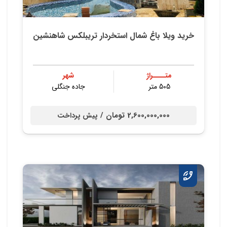
خرید ویلا باغ شمال استخردار تریبلکس شاهنشین
متــــراژ
شهر
505 متر
جاده جنگلی
2,600,000,000 تومان /
پیش پرداخت