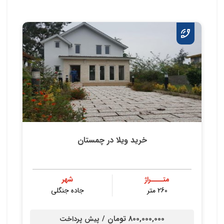
خرید ویلا در چمستان
متــــراژ
شهر
260 متر
جاده جنگلی
800,000,000 تومان /
پیش پرداخت