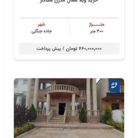
خرید ویلا شمال مدرن سنددار
متــــراژ
شهر
300 متر
جاده جنگلی
460,000,000 تومان /
پیش پرداخت