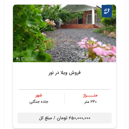
فروش ویلا در نور
متــــراژ
شهر
230 متر
جاده جنگلی
650,000,000 تومان /
مبلغ کل