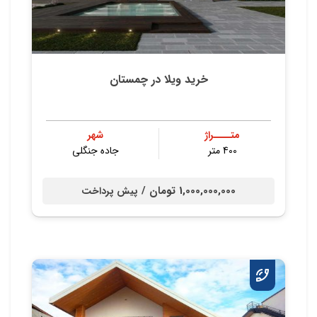
خرید ویلا در چمستان
متــــراژ
شهر
400 متر
جاده جنگلی
1,000,000,000 تومان /
پیش پرداخت