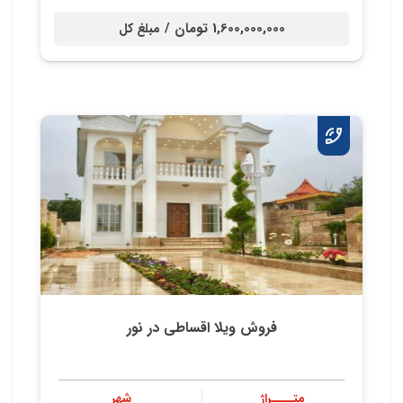
1,600,000,000 تومان /
مبلغ کل
فروش ویلا اقساطی در نور
متــــراژ
شهر