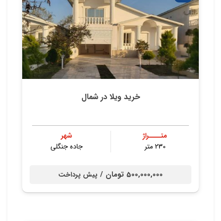
خرید ویلا در شمال
متــــراژ
شهر
230 متر
جاده جنگلی
500,000,000 تومان /
پیش پرداخت