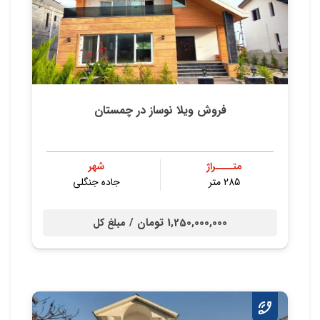
فروش ویلا نوساز در چمستان
متــــراژ
شهر
285 متر
جاده جنگلی
1,250,000,000 تومان /
مبلغ کل