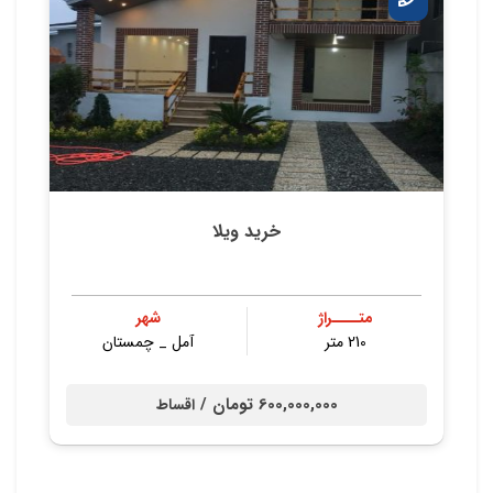
خرید ویلا
متــــراژ
شهر
210 متر
آمل _ چمستان
600,000,000 تومان /
اقساط