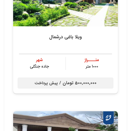
ویلا باغی درشمال
متــــراژ
شهر
1000 متر
جاده جنگلی
500,000,000 تومان /
پیش پرداخت