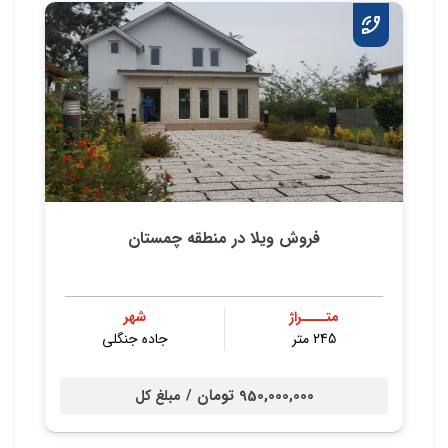
فروش ویلا در منطقه چمستان
متــــراژ
شهر
245 متر
جاده جنگلی
950,000,000 تومان /
مبلغ کل