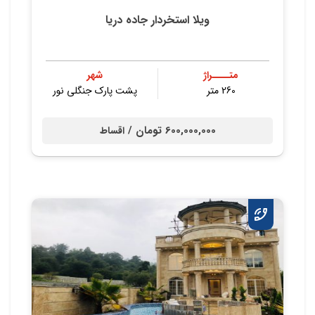
ویلا استخردار جاده دریا
متــــراژ
شهر
260 متر
پشت پارک جنگلی نور
600,000,000 تومان /
اقساط