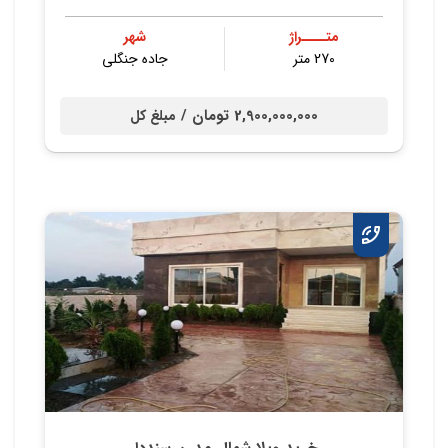
متــــراژ
شهر
270 متر
جاده جنگلی
2,900,000,000 تومان /
مبلغ کل