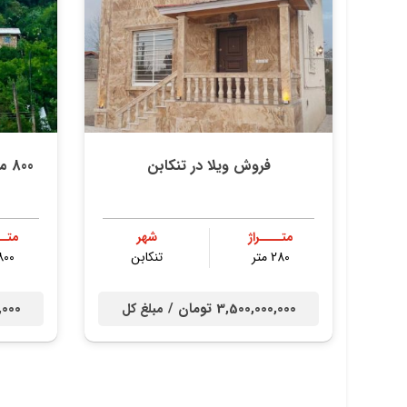
فروش ویلا در تنکابن
800
متــــراژ
شهر
متــ
280 متر
تنكابن
800 مت
3,500,000,000 تومان /
00,000
مبلغ کل