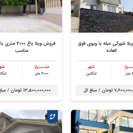
یلا شهرکی مبله با ویوی فوق
فروش ویلا باغ 2000
العاده
مناسب
ــراژ
شهر
متــــراژ
شهر
ر
تنكابن
2000 متر
تنكا
7,600,0 تومان /
13,500,000,000 تومان /
مبلغ کل
مبلغ