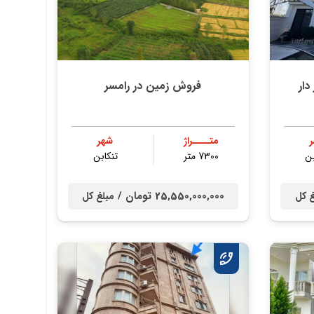
ار
فروش زمین در رامسر
متــــراژ
شهر
بن
7300 متر
تنكابن
25,550,000,000 تومان /
غ کل
مبلغ کل