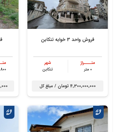
فروش واحد 3 خوابه تنکابن
ف
متــــراژ
شهر
متــ
0 متر
تنكابن
3800 م
4,300,000,000 تومان /
000,000
مبلغ کل