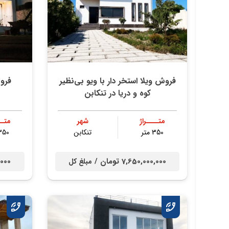
فروش ویلا استخر دار با ویو بی‌نظیر
فروش
کوه و دریا در تنکابن
متــــراژ
شهر
متــ
350 متر
تنكابن
350 مت
7,650,000,000 تومان /
00,000
مبلغ کل