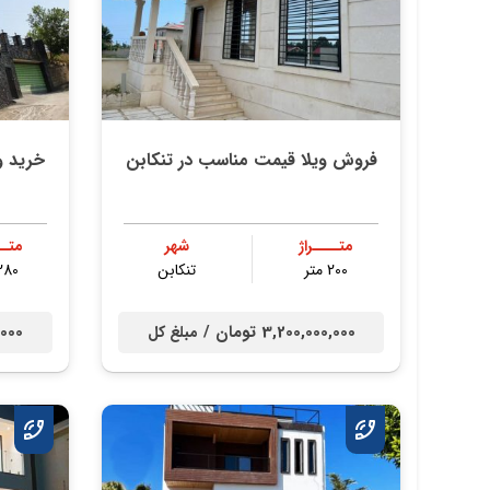
فروش ویلا قیمت مناسب در تنکابن
خرید و
متــــراژ
شهر
متــ
200 متر
تنكابن
280 مت
3,200,000,000 تومان /
00,000
مبلغ کل