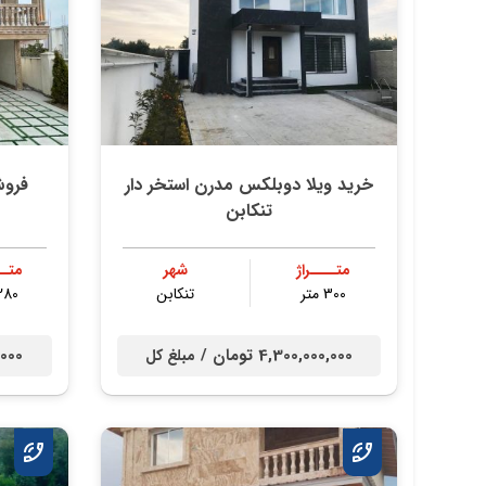
خرید ویلا دوبلکس مدرن استخر دار
فروش
تنکابن
متــــراژ
شهر
متــ
300 متر
تنكابن
280 مت
4,300,000,000 تومان /
00,000
مبلغ کل