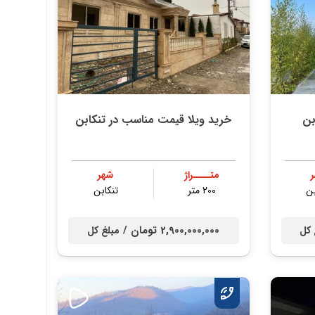
بن
خرید ویلا قیمت مناسب در تنکابن
متــــراژ
شهر
بن
200 متر
تنكابن
2,900,000,000 تومان /
 کل
مبلغ کل