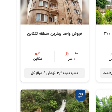
خرید ویلا دوبلکس کلاسیک 300
فروش واحد بهترین منطقه تنکابن
متــــراژ
شهر
بن
0 متر
تنكابن
3,400,000,000 تومان /
داخت
مبلغ کل