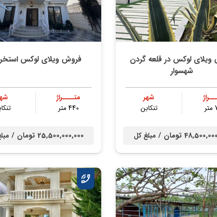
ویلای لوکس در قلعه گردن
فروش ویلای لوکس استخر د
شهسوار
ــراژ
شهر
متــــراژ
شهر
ر
تنكابن
440 متر
تنكا
48,500, تومان /
25,500,000,000 تومان /
مبلغ کل
مبل