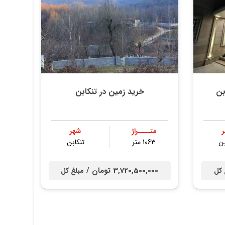
خرید زمین در تنکابن
متــــراژ
شهر
بن
1063 متر
تنكابن
3,720,500,000 تومان /
 کل
مبلغ کل