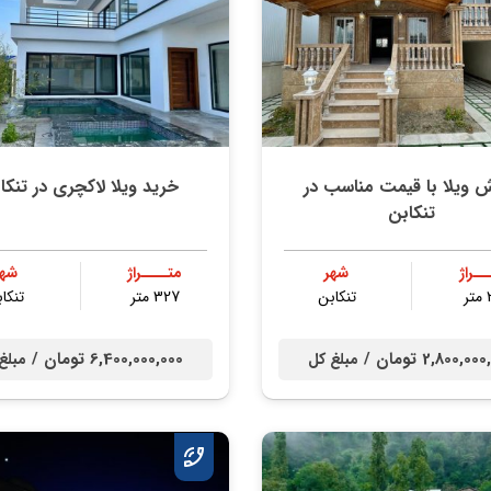
 ویلا با قیمت مناسب در
خرید ویلا لاکچری در تنکا
تنکابن
ــراژ
شهر
متــــراژ
شهر
ر
تنكابن
327 متر
تنكا
2,800,0 تومان /
6,400,000,000 تومان /
مبلغ کل
مبلغ