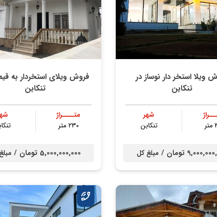
 ویلا استخر دار نوساز در
فروش ویلای استخردار به قی
تنکابن
تنکابن
ــراژ
شهر
متــــراژ
شهر
ر
تنكابن
230 متر
تنكا
9,000,0 تومان /
5,000,000,000 تومان /
مبلغ کل
مبلغ