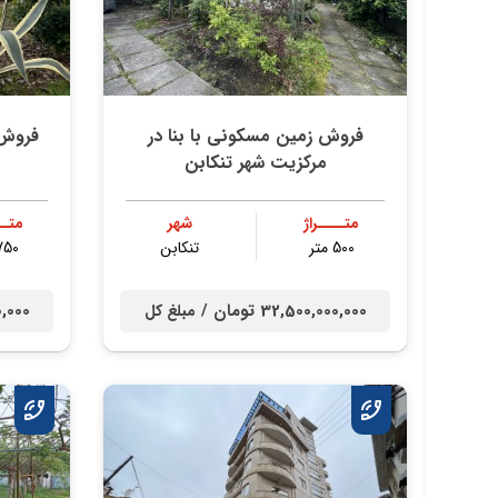
فروش زمین مسکونی با بنا در
فروش 
مرکزیت شهر تنکابن
متــــراژ
شهر
متــ
500 متر
تنكابن
750 مت
32,500,000,000 تومان /
000,000
مبلغ کل