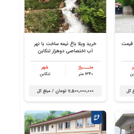
 متری با قیمت
خرید ویلا باغ نیمه ساخت با نهر
آب اختصاصی دوهزار تنکابن
متــــراژ
شهر
بن
1340 متر
تنكابن
7,500,000,000 تومان /
 کل
مبلغ کل