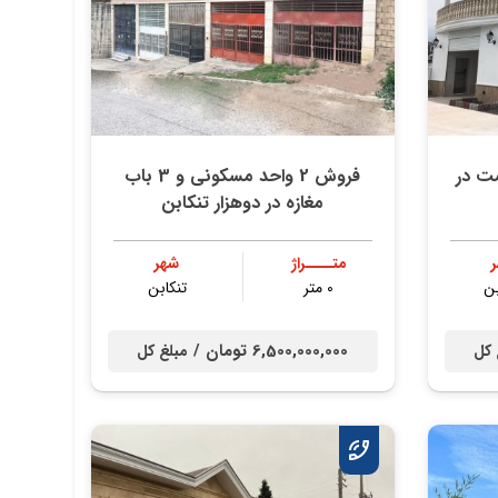
مت در
فروش 2 واحد مسکونی و 3 باب
مغازه در دوهزار تنکابن
متــــراژ
شهر
بن
0 متر
تنكابن
6,500,000,000 تومان /
 کل
مبلغ کل