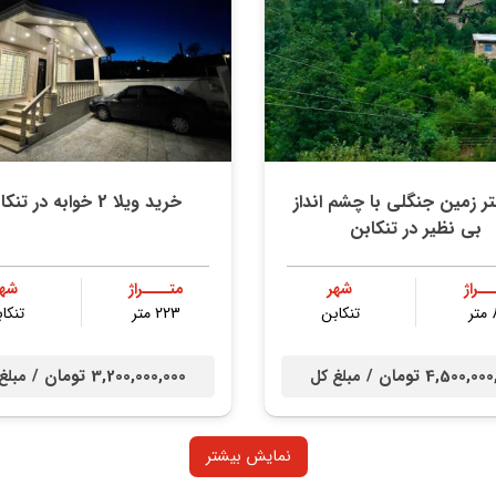
 متر زمین جنگلی با چشم انداز
خرید ویلا 2 خوابه در تنکابن
بي نظير در تنكابن
ــراژ
شهر
متــــراژ
شهر
ر
تنكابن
223 متر
تنكا
4,500,0 تومان /
3,200,000,000 تومان /
مبلغ کل
مبلغ
نمایش بیشتر