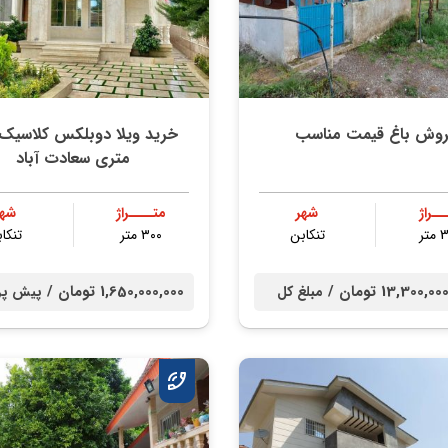
روش باغ قیمت مناسب
متری سعادت آباد
ــراژ
شهر
متــــراژ
شهر
تر
تنكابن
۳۰۰ متر
تنكا
13,300, تومان /
1,650,000,000 تومان /
مبلغ کل
پیش پر