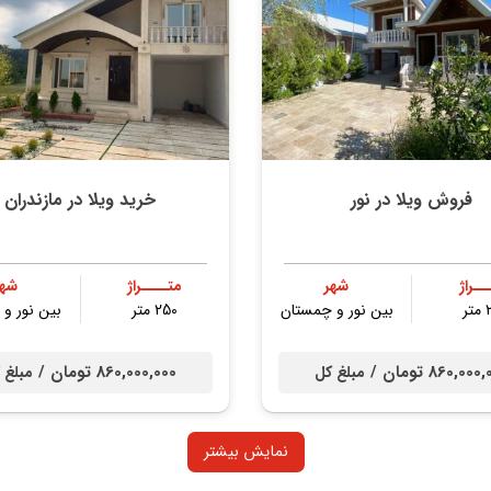
فروش ویلا در نور
خرید ویلا در مازندران
ــراژ
شهر
متــــراژ
شهر
ر
بین نور و چمستان
250 متر
بین نور و
860,00 تومان /
860,000,000 تومان /
مبلغ کل
مبلغ 
نمایش بیشتر