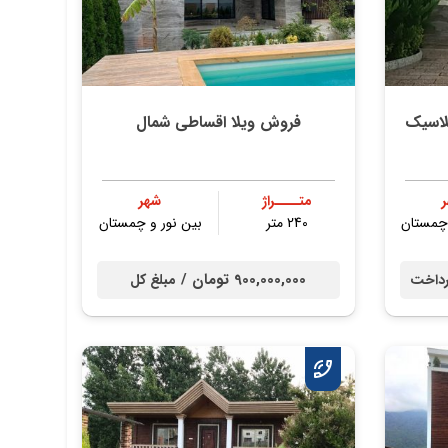
لاسیک
فروش ویلا اقساطی شمال
متــــراژ
شهر
 چمستان
240 متر
بین نور و چمستان
900,000,000 تومان /
داخت
مبلغ کل