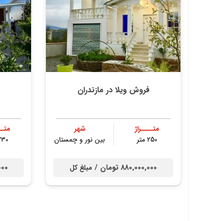
فروش ویلا در مازندران
متــــراژ
شهر
متــ
250 متر
بین نور و چمستان
230 مت
880,000,000 تومان /
0,000
مبلغ کل