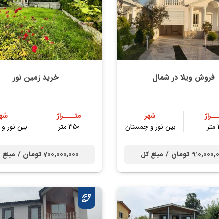
فروش ویلا در شمال
خرید زمین نور
ــراژ
شهر
متــــراژ
شهر
ر
بین نور و چمستان
۳۵۰ متر
بین نور و
910,000 تومان /
700,000,000 تومان /
مبلغ کل
مبلغ 