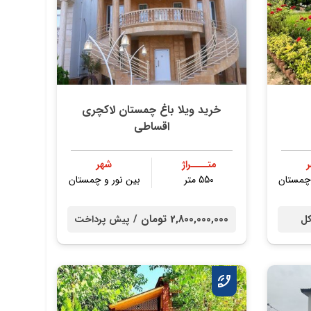
خرید ویلا باغ چمستان لاکچری
اقساطی
متــــراژ
شهر
 چمستان
550 متر
بین نور و چمستان
2,800,000,000 تومان /
کل
پیش پرداخت