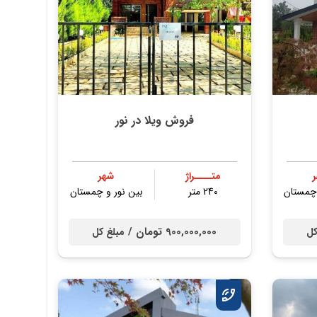
فروش ویلا در نور
متــــراژ
شهر
 چمستان
240 متر
بین نور و چمستان
900,000,000 تومان /
کل
مبلغ کل