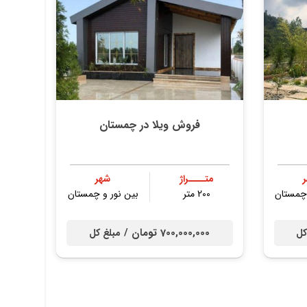
فروش ویلا در چمستان
متــــراژ
شهر
 چمستان
200 متر
بین نور و چمستان
700,000,000 تومان /
کل
مبلغ کل