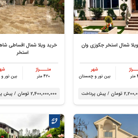
یلا شمال استخر جکوزی وان
خرید ویلا شمال اقساطی شا
استخر
ــراژ
شهر
متــــراژ
شهر
ر
بین نور و چمستان
420 متر
بین نور و
2,2 تومان /
2,400,000,000 تومان /
پیش پرداخت
پیش پر