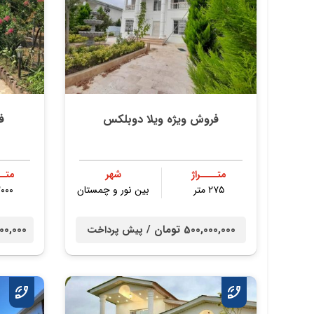
فروش ویژه ویلا دوبلکس
ف
متــــراژ
شهر
متــ
۲۷۵ متر
بین نور و چمستان
۲۰۰۰ مت
500,000,000 تومان /
00,000,000
پیش پرداخت