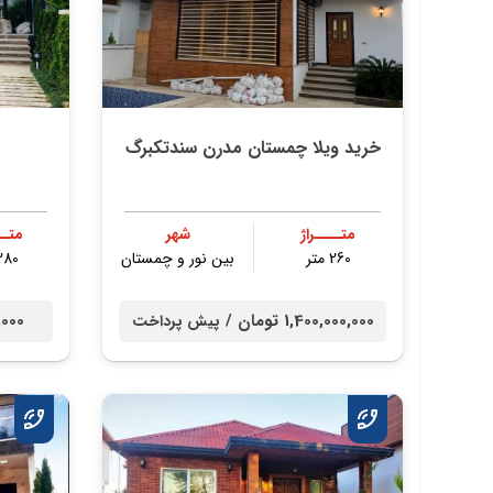
خرید ویلا چمستان مدرن سندتکبرگ
متــــراژ
شهر
متــ
260 متر
بین نور و چمستان
280 مت
1,400,000,000 تومان /
00,000
پیش پرداخت