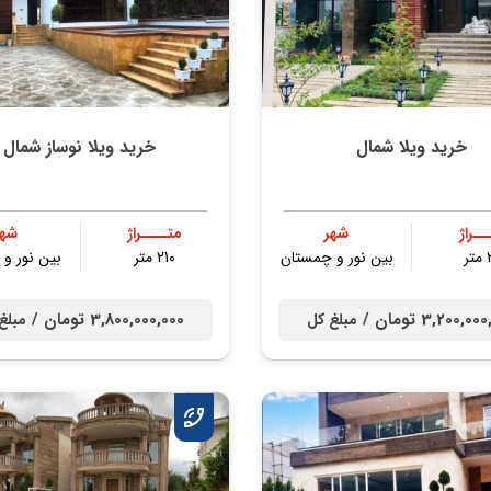
خرید ویلا شمال
خرید ویلا نوساز شمال
ــراژ
شهر
متــــراژ
شهر
ر
بین نور و چمستان
210 متر
بین نور و
3,200,0 تومان /
3,800,000,000 تومان /
مبلغ کل
مبلغ