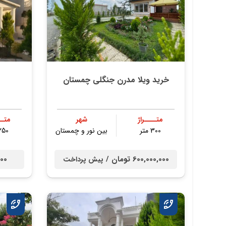
خرید ویلا مدرن جنگلی چمستان
متــــراژ
شهر
متــ
300 متر
بین نور و چمستان
250 مت
600,000,000 تومان /
,000
پیش پرداخت