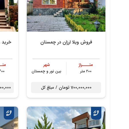
فروش ویلا ارزان در چمستان
خرید و
متــــراژ
شهر
متــ
200 متر
بین نور و چمستان
400 مت
700,000,000 تومان /
00,000,000
مبلغ کل