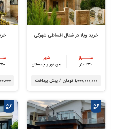
خرید ویلا در شمال اقساطی شهرکی
خری
متــــراژ
شهر
متــ
330 متر
بین نور و چمستان
250 مت
1,000,000,000 تومان /
00,000,000
پیش پرداخت