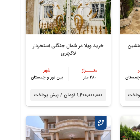
هنشین
خرید ویلا در شمال جنگلی استخردار
لاکچری
متــــراژ
شهر
 چمستان
280 متر
بین نور و چمستان
1,400,000,000 تومان /
داخت
پیش پرداخت