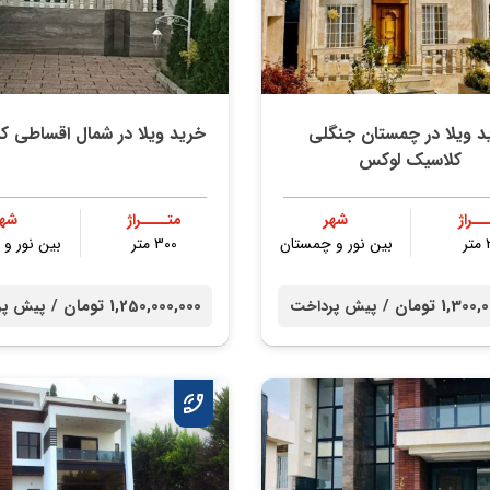
د ویلا در چمستان جنگلی
خرید ویلا در شمال اقساطی ک
کلاسیک لوکس
ــراژ
شهر
متــــراژ
شهر
ر
بین نور و چمستان
300 متر
بین نور و
1,3 تومان /
1,250,000,000 تومان /
پیش پرداخت
پیش پر