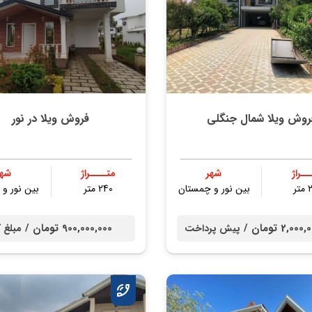
روش ویلا شمال جنگلی
فروش ویلا در نور
ــراژ
شهر
متــــراژ
شهر
ر
بین نور و چمستان
240 متر
بین نور و
2,0 تومان /
900,000,000 تومان /
پیش پرداخت
مبلغ 