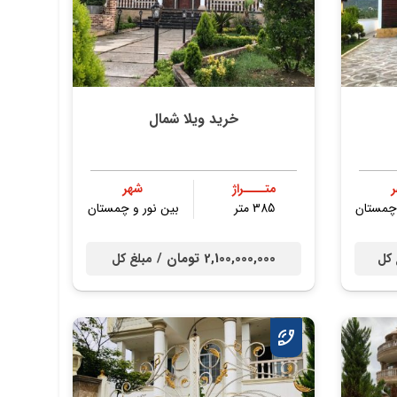
خرید ویلا شمال
متــــراژ
شهر
 چمستان
385 متر
بین نور و چمستان
2,100,000,000 تومان /
 کل
مبلغ کل