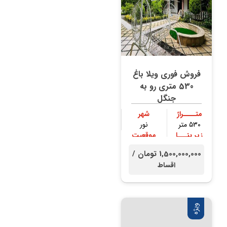
فروش فوری ویلا باغ
530 متری رو به
جنگل
متــــراژ
شهر
۵۳۰ متر
نور
زیر بنـــا
موقعیت
۳۰۰ متر
جنگلی
1,500,000,000 تومان /
اقساط
ویژه