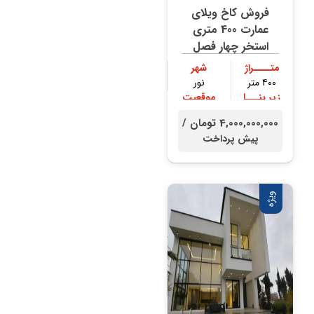
فروش کاخ ویلای
عمارت 400 متری
استخر چهار فصل
متــــراژ
شهر
۴۰۰ متر
نور
زیر بنـــا
موقعیت
۳۰۰ متر
جنگلی
4,000,000,000 تومان /
پیش پرداخت
ویژه