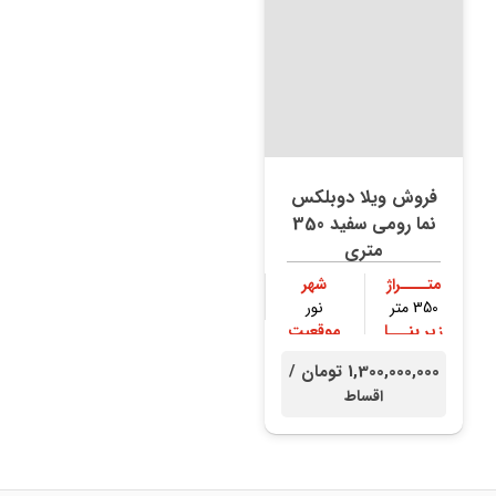
فروش ویلا دوبلکس
نما رومی سفید 350
متری
متــــراژ
شهر
350 متر
نور
زیر بنـــا
موقعیت
250 متر
جنگلی
1,300,000,000 تومان /
اقساط