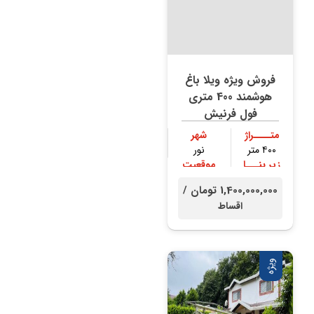
فروش ویژه ویلا باغ
هوشمند 400 متری
فول فرنیش
متــــراژ
شهر
۴۰۰ متر
نور
زیر بنـــا
موقعیت
۲۳۰ متر
جنگلی
1,400,000,000 تومان /
اقساط
ویژه