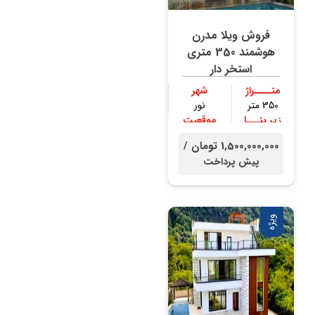
فروش ویلا مدرن
هوشمند 350 متری
استخر دار
متــــراژ
شهر
350 متر
نور
زیر بنـــا
موقعیت
300 متر
جنگلی
1,500,000,000 تومان /
پیش پرداخت
ویژه