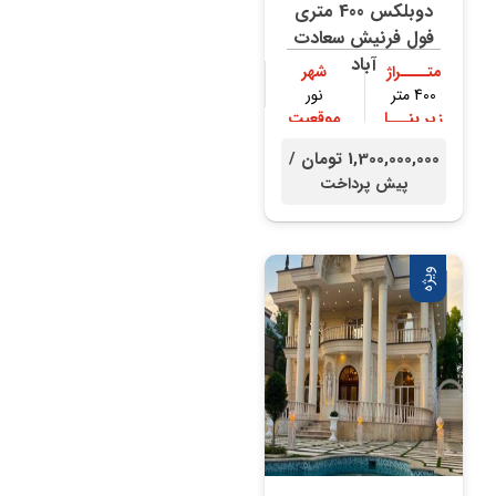
دوبلکس 400 متری
فول فرنیش سعادت
آباد
متــــراژ
شهر
400 متر
نور
زیر بنـــا
موقعیت
300 متر
جنگلی
1,300,000,000 تومان /
پیش پرداخت
ویژه