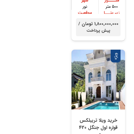
متــــراژ
شهر
۵۰۰ متر
نور
زیر بنـــا
موقعیت
۴۰۰ متر
جنگلی
1,800,000,000 تومان /
پیش پرداخت
ویژه
خرید ویلا تریبلکس
قواره اول جنگل 420