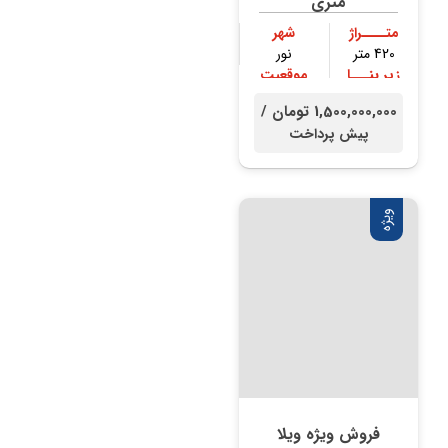
متری
متــــراژ
شهر
420 متر
نور
زیر بنـــا
موقعیت
300 متر
جنگلی
1,500,000,000 تومان /
پیش پرداخت
ویژه
فروش ویژه ویلا