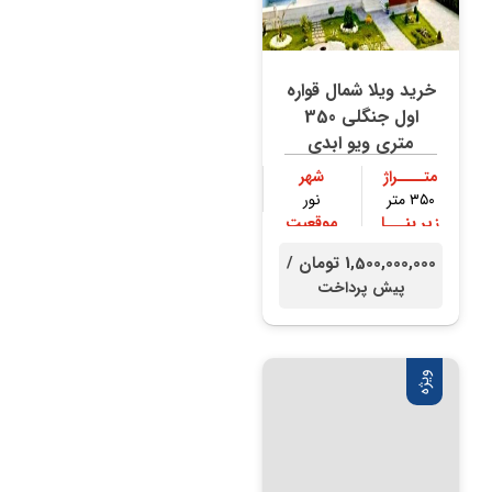
خرید ویلا شمال قواره
اول جنگلی 350
متری ویو ابدی
متــــراژ
شهر
۳۵۰ متر
نور
زیر بنـــا
موقعیت
۳۰۰ متر
جنگلی
1,500,000,000 تومان /
پیش پرداخت
ویژه