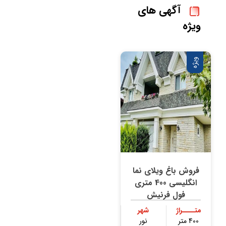
آگهی های
ویژه
ویژه
فروش باغ ویلای نما
انگلیسی 400 متری
فول فرنیش
متــــراژ
شهر
400 متر
نور