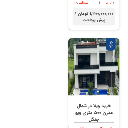
زیر بنـــا
موقعیت
300 متر
جنگلی
1,300,000,000 تومان /
پیش پرداخت
ویژه
خرید ویلا در شمال
مدرن 500 متری ویو
جنگل