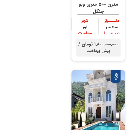
مدرن 500 متری ویو
جنگل
متــــراژ
شهر
۵۰۰ متر
نور
زیر بنـــا
موقعیت
۴۰۰ متر
جنگلی
1,800,000,000 تومان /
پیش پرداخت
ویژه