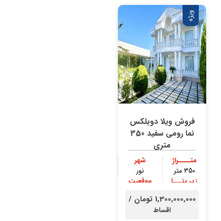
ویژه
فروش ویلا دوبلکس
نما رومی سفید 350
متری
متــــراژ
شهر
350 متر
نور
زیر بنـــا
موقعیت
250 متر
جنگلی
1,300,000,000 تومان /
اقساط