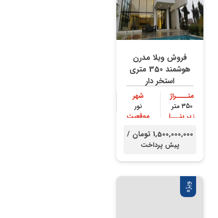
فروش ویلا مدرن
هوشمند 350 متری
استخر دار
متــــراژ
شهر
350 متر
نور
زیر بنـــا
موقعیت
300 متر
جنگلی
1,500,000,000 تومان /
پیش پرداخت
ویژه