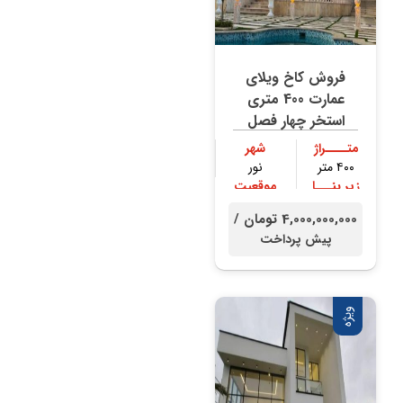
فروش کاخ ویلای
عمارت 400 متری
استخر چهار فصل
متــــراژ
شهر
۴۰۰ متر
نور
زیر بنـــا
موقعیت
۳۰۰ متر
جنگلی
4,000,000,000 تومان /
پیش پرداخت
ویژه