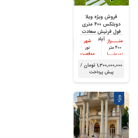
فروش ویژه ویلا
دوبلکس 400 متری
فول فرنیش سعادت
آباد
متــــراژ
شهر
400 متر
نور
زیر بنـــا
موقعیت
300 متر
جنگلی
1,300,000,000 تومان /
پیش پرداخت
ویژه