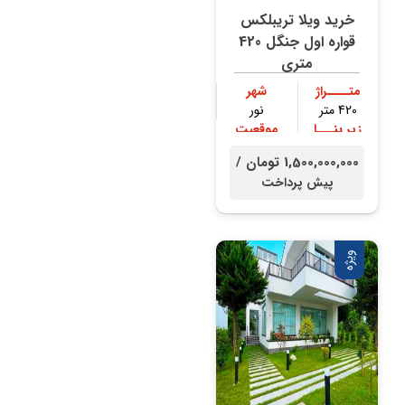
خرید ویلا تریبلکس
قواره اول جنگل 420
متری
متــــراژ
شهر
420 متر
نور
زیر بنـــا
موقعیت
300 متر
جنگلی
1,500,000,000 تومان /
پیش پرداخت
ویژه