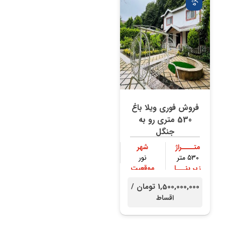
فروش فوری ویلا باغ
530 متری رو به
جنگل
متــــراژ
شهر
۵۳۰ متر
نور
زیر بنـــا
موقعیت
۳۰۰ متر
جنگلی
1,500,000,000 تومان /
اقساط