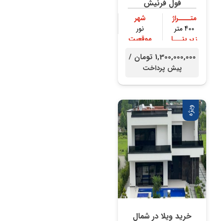
فول فرنیش
متــــراژ
شهر
400 متر
نور
زیر بنـــا
موقعیت
300 متر
جنگلی
1,300,000,000 تومان /
پیش پرداخت
ویژه
خرید ویلا در شمال