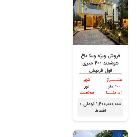
فروش ویژه ویلا باغ
هوشمند 400 متری
فول فرنیش
متــــراژ
شهر
۴۰۰ متر
نور
زیر بنـــا
موقعیت
۲۳۰ متر
جنگلی
1,400,000,000 تومان /
اقساط
ویژه