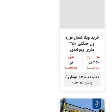
خرید ویلا شمال قواره
اول جنگلی 350
متری ویو ابدی
متــــراژ
شهر
۳۵۰ متر
نور
زیر بنـــا
موقعیت
۳۰۰ متر
جنگلی
1,500,000,000 تومان /
پیش پرداخت
ویژه