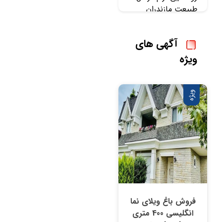
طبیعت مازندران
آگهی های
ویژه
ویژه
فروش باغ ویلای نما
انگلیسی 400 متری