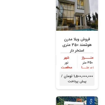
فروش ویلا مدرن
هوشمند 350 متری
استخر دار
متــــراژ
شهر
350 متر
نور
زیر بنـــا
موقعیت
300 متر
جنگلی
1,500,000,000 تومان /
پیش پرداخت
ویژه