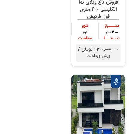
فروش باغ ویلای نما
انگلیسی 400 متری
فول فرنیش
متــــراژ
شهر
400 متر
نور
زیر بنـــا
موقعیت
300 متر
جنگلی
1,300,000,000 تومان /
پیش پرداخت
ویژه