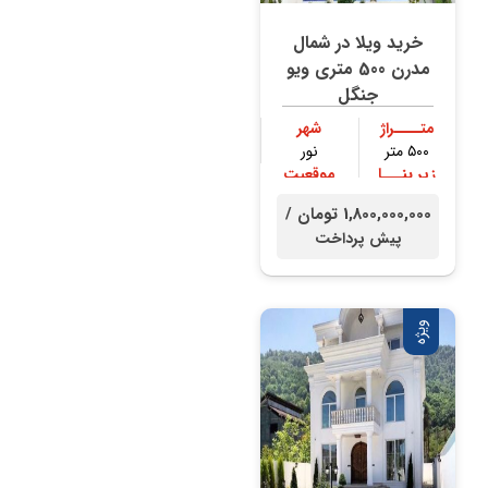
خرید ویلا در شمال
مدرن 500 متری ویو
جنگل
متــــراژ
شهر
۵۰۰ متر
نور
زیر بنـــا
موقعیت
۴۰۰ متر
جنگلی
1,800,000,000 تومان /
پیش پرداخت
ویژه