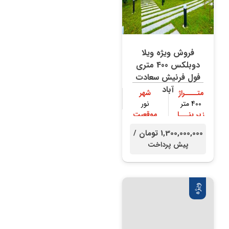
فروش ویژه ویلا
دوبلکس 400 متری
فول فرنیش سعادت
آباد
متــــراژ
شهر
400 متر
نور
زیر بنـــا
موقعیت
300 متر
جنگلی
1,300,000,000 تومان /
پیش پرداخت
ویژه