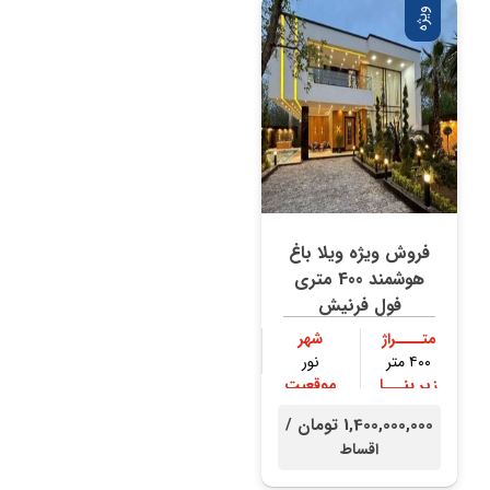
ویژه
فروش ویژه ویلا باغ
هوشمند 400 متری
فول فرنیش
متــــراژ
شهر
۴۰۰ متر
نور
زیر بنـــا
موقعیت
۲۳۰ متر
جنگلی
1,400,000,000 تومان /
اقساط