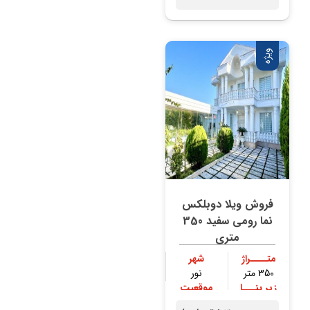
ویژه
فروش ویلا دوبلکس
نما رومی سفید 350
متری
متــــراژ
شهر
350 متر
نور
زیر بنـــا
موقعیت
250 متر
جنگلی