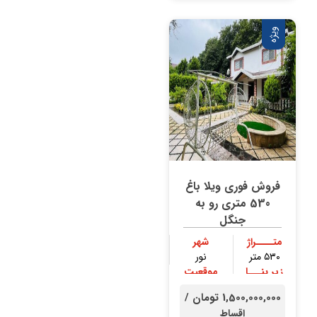
ویژه
فروش فوری ویلا باغ
530 متری رو به
جنگل
متــــراژ
شهر
۵۳۰ متر
نور
زیر بنـــا
موقعیت
۳۰۰ متر
جنگلی
1,500,000,000 تومان /
اقساط