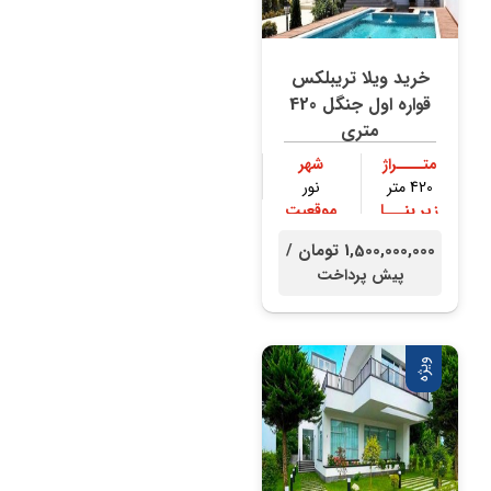
خرید ویلا تریبلکس
قواره اول جنگل 420
متری
متــــراژ
شهر
420 متر
نور
زیر بنـــا
موقعیت
300 متر
جنگلی
1,500,000,000 تومان /
پیش پرداخت
ویژه