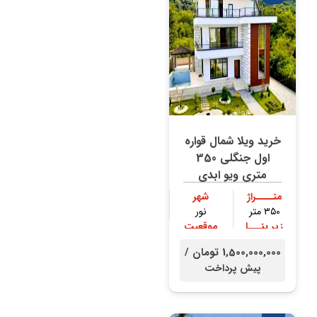
خرید ویلا شمال قواره
اول جنگلی 350
متری ویو ابدی
متــــراژ
شهر
۳۵۰ متر
نور
زیر بنـــا
موقعیت
۳۰۰ متر
جنگلی
1,500,000,000 تومان /
پیش پرداخت