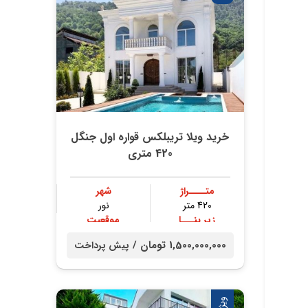
ین
می
 در
خرید ویلا تریبلکس قواره اول جنگل
420 متری
از
متــــراژ
شهر
420 متر
نور
در
زیر بنـــا
موقعیت
300 متر
جنگلی
1,500,000,000 تومان /
پیش پرداخت
ویژه