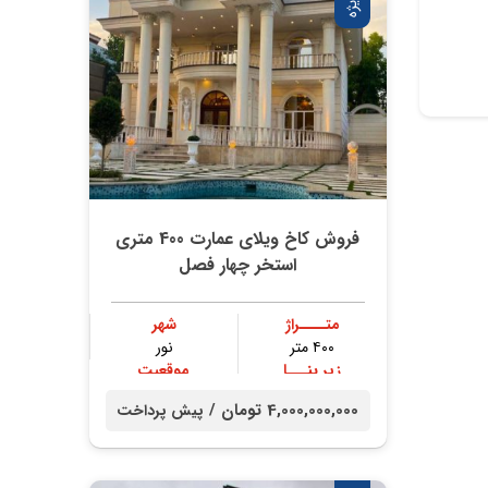
ویژه
فروش کاخ ویلای عمارت 400 متری
استخر چهار فصل
متــــراژ
شهر
۴۰۰ متر
نور
زیر بنـــا
موقعیت
۳۰۰ متر
جنگلی
4,000,000,000 تومان /
پیش پرداخت