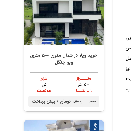
ین
کس
خرید ویلا در شمال مدرن 500 متری
صل
ویو جنگل
یز
یت
متــــراژ
شهر
۵۰۰ متر
نور
به
زیر بنـــا
موقعیت
۴۰۰ متر
جنگلی
1,800,000,000 تومان /
پیش پرداخت
ویژه