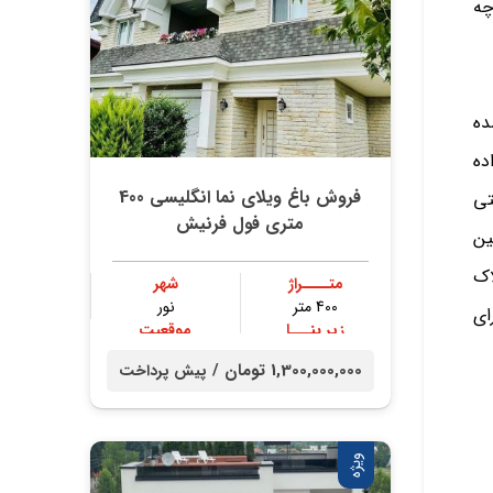
چه
ده
ده
فروش باغ ویلای نما انگلیسی 400
تی
متری فول فرنیش
ین
اک
متــــراژ
شهر
400 متر
نور
ای
زیر بنـــا
موقعیت
300 متر
جنگلی
1,300,000,000 تومان /
پیش پرداخت
ویژه