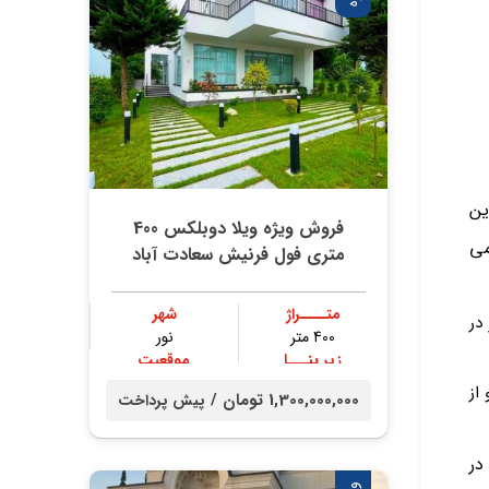
فروش ویژه ویلا دوبلکس 400
متری فول فرنیش سعادت آباد
متــــراژ
شهر
400 متر
نور
زیر بنـــا
موقعیت
300 متر
جنگلی
1,300,000,000 تومان /
پیش پرداخت