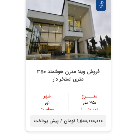
ویژه
فروش ویلا مدرن هوشمند 350
متری استخر دار
متــــراژ
شهر
350 متر
نور
زیر بنـــا
موقعیت
300 متر
جنگلی
1,500,000,000 تومان /
پیش پرداخت