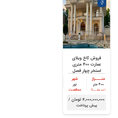
ویژه
فروش کاخ ویلای
عمارت 400 متری
استخر چهار فصل
متــــراژ
شهر
۴۰۰ متر
نور
زیر بنـــا
موقعیت
۳۰۰ متر
جنگلی
4,000,000,000 تومان /
پیش پرداخت