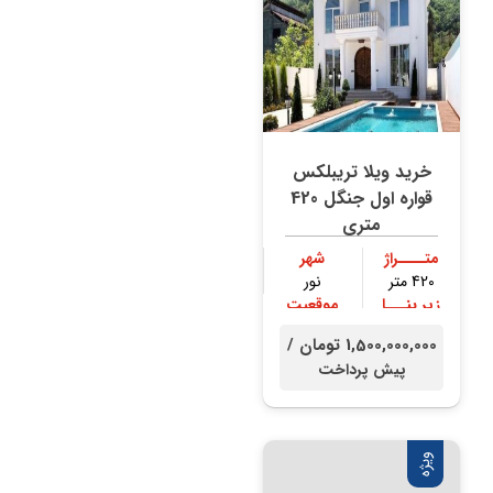
خرید ویلا تریبلکس
قواره اول جنگل 420
متری
متــــراژ
شهر
420 متر
نور
زیر بنـــا
موقعیت
300 متر
جنگلی
1,500,000,000 تومان /
پیش پرداخت
ویژه