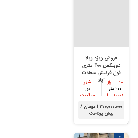
فروش ویژه ویلا
دوبلکس 400 متری
فول فرنیش سعادت
آباد
متــــراژ
شهر
400 متر
نور
زیر بنـــا
موقعیت
300 متر
جنگلی
1,300,000,000 تومان /
پیش پرداخت