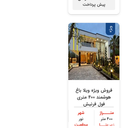
پیش پرداخت
ویژه
فروش ویژه ویلا باغ
هوشمند 400 متری
فول فرنیش
متــــراژ
شهر
۴۰۰ متر
نور
زیر بنـــا
موقعیت