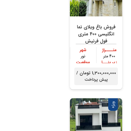
فروش باغ ویلای نما
انگلیسی 400 متری
فول فرنیش
متــــراژ
شهر
400 متر
نور
زیر بنـــا
موقعیت
300 متر
جنگلی
1,300,000,000 تومان /
پیش پرداخت
ویژه