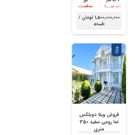
زیر بنـــا
موقعیت
۳۰۰ متر
جنگلی
1,500,000,000 تومان /
اقساط
ویژه
فروش ویلا دوبلکس
نما رومی سفید 350
متری