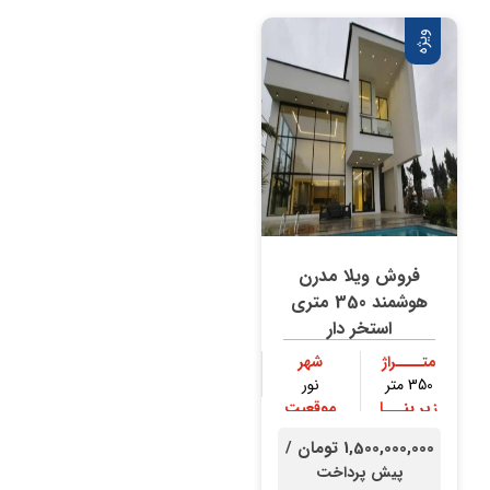
ویژه
فروش ویلا مدرن
هوشمند 350 متری
استخر دار
متــــراژ
شهر
350 متر
نور
زیر بنـــا
موقعیت
300 متر
جنگلی
1,500,000,000 تومان /
پیش پرداخت