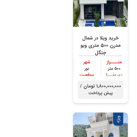
خرید ویلا در شمال
مدرن 500 متری ویو
جنگل
متــــراژ
شهر
۵۰۰ متر
نور
زیر بنـــا
موقعیت
۴۰۰ متر
جنگلی
1,800,000,000 تومان /
پیش پرداخت
ویژه