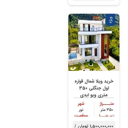
ویژه
خرید ویلا شمال قواره
اول جنگلی 350
متری ویو ابدی
متــــراژ
شهر
۳۵۰ متر
نور
زیر بنـــا
موقعیت
۳۰۰ متر
جنگلی
1,500,000,000 تومان /