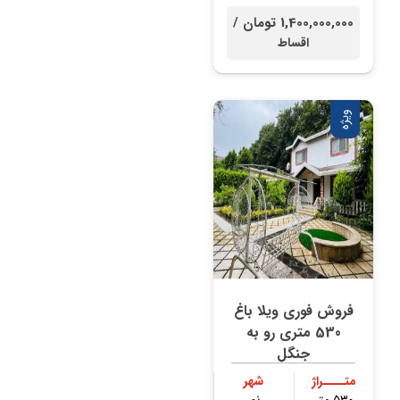
۲۳۰ متر
جنگلی
1,400,000,000 تومان /
اقساط
ویژه
فروش فوری ویلا باغ
530 متری رو به
جنگل
متــــراژ
شهر
۵۳۰ متر
نور