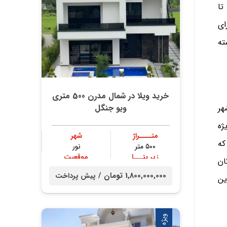
تا
ای
ته
خرید ویلا در شمال مدرن 500 متری
هر
ویو جنگل
یژه
متــــراژ
شهر
که
۵۰۰ متر
نور
زیر بنـــا
موقعیت
ان
۴۰۰ متر
جنگلی
1,800,000,000 تومان /
پیش پرداخت
ین
ویژه