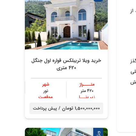
 از
خرید ویلا تریبلکس قواره اول جنگل
ذز
420 متری
لی
شش
متــــراژ
شهر
420 متر
نور
زیر بنـــا
موقعیت
300 متر
جنگلی
1,500,000,000 تومان /
پیش پرداخت
ویژه