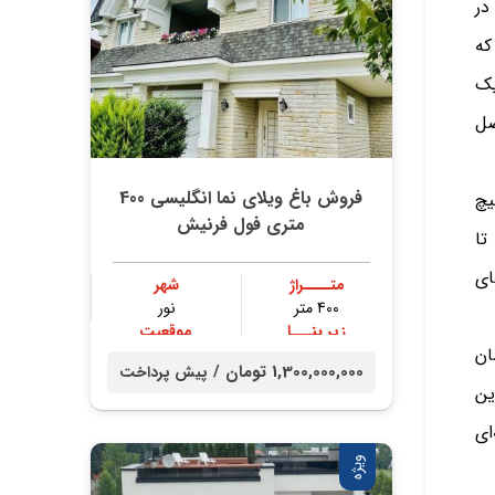
در
که
یک
صل
فروش باغ ویلای نما انگلیسی 400
یچ
متری فول فرنیش
تا
ای
متــــراژ
شهر
400 متر
نور
زیر بنـــا
موقعیت
ان
300 متر
جنگلی
1,300,000,000 تومان /
پیش پرداخت
ین
ای
ویژه