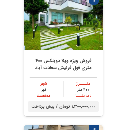
فروش ویژه ویلا دوبلکس 400
متری فول فرنیش سعادت آباد
متــــراژ
شهر
400 متر
نور
زیر بنـــا
موقعیت
300 متر
جنگلی
1,300,000,000 تومان /
پیش پرداخت