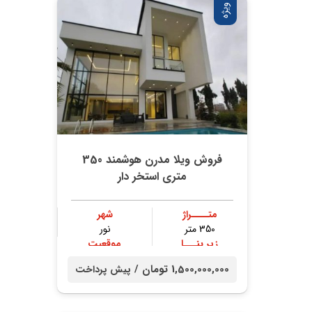
ویژه
فروش ویلا مدرن هوشمند 350
متری استخر دار
متــــراژ
شهر
350 متر
نور
زیر بنـــا
موقعیت
300 متر
جنگلی
1,500,000,000 تومان /
پیش پرداخت