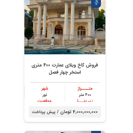
ویژه
فروش کاخ ویلای عمارت 400 متری
استخر چهار فصل
متــــراژ
شهر
۴۰۰ متر
نور
زیر بنـــا
موقعیت
۳۰۰ متر
جنگلی
4,000,000,000 تومان /
پیش پرداخت