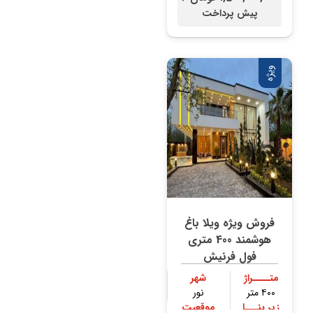
پیش پرداخت
ویژه
فروش ویژه ویلا باغ
هوشمند 400 متری
فول فرنیش
متــــراژ
شهر
۴۰۰ متر
نور
زیر بنـــا
موقعیت