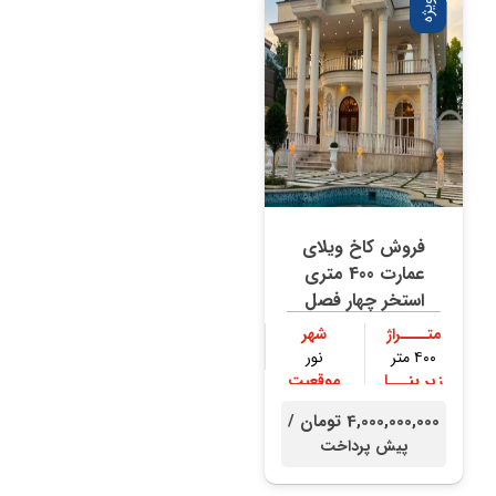
ویژه
فروش کاخ ویلای
عمارت 400 متری
استخر چهار فصل
متــــراژ
شهر
۴۰۰ متر
نور
زیر بنـــا
موقعیت
۳۰۰ متر
جنگلی
4,000,000,000 تومان /
پیش پرداخت