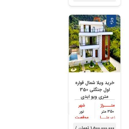
ویژه
خرید ویلا شمال قواره
اول جنگلی 350
متری ویو ابدی
متــــراژ
شهر
۳۵۰ متر
نور
زیر بنـــا
موقعیت
۳۰۰ متر
جنگلی
1,500,000,000 تومان /