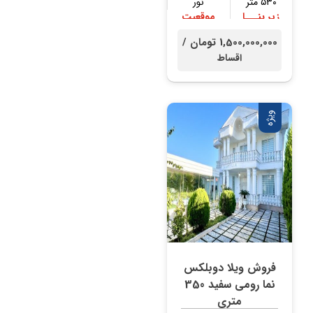
۵۳۰ متر
نور
زیر بنـــا
موقعیت
۳۰۰ متر
جنگلی
1,500,000,000 تومان /
اقساط
ویژه
فروش ویلا دوبلکس
نما رومی سفید 350
متری