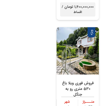
۲۳۰ متر
جنگلی
1,400,000,000 تومان /
اقساط
ویژه
فروش فوری ویلا باغ
530 متری رو به
جنگل
متــــراژ
شهر