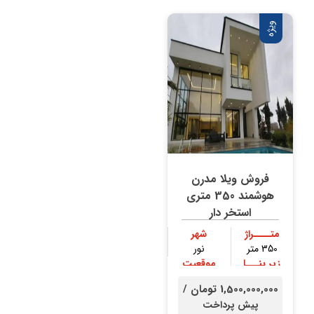
ویژه
فروش ویلا مدرن
هوشمند 350 متری
استخر دار
متــــراژ
شهر
350 متر
نور
زیر بنـــا
موقعیت
300 متر
جنگلی
1,500,000,000 تومان /
پیش پرداخت