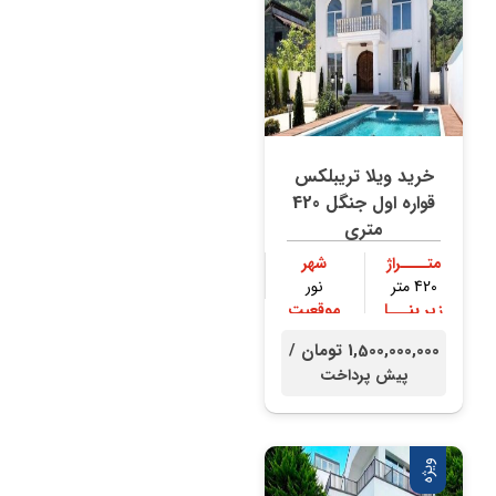
خرید ویلا تریبلکس
قواره اول جنگل 420
متری
متــــراژ
شهر
420 متر
نور
زیر بنـــا
موقعیت
300 متر
جنگلی
1,500,000,000 تومان /
پیش پرداخت
ویژه