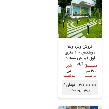
فروش ویژه ویلا
دوبلکس 400 متری
فول فرنیش سعادت
آباد
متــــراژ
شهر
400 متر
نور
زیر بنـــا
موقعیت
300 متر
جنگلی
1,300,000,000 تومان /
پیش پرداخت