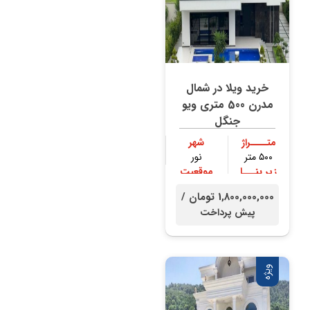
خرید ویلا در شمال
مدرن 500 متری ویو
جنگل
متــــراژ
شهر
۵۰۰ متر
نور
زیر بنـــا
موقعیت
۴۰۰ متر
جنگلی
1,800,000,000 تومان /
پیش پرداخت
ویژه