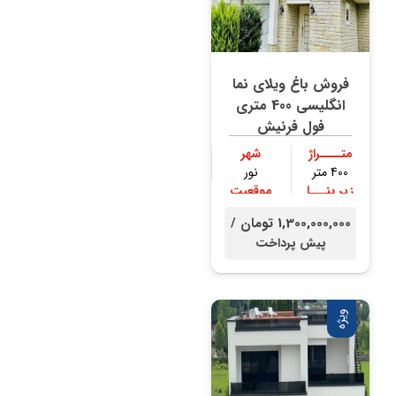
فروش باغ ویلای نما
انگلیسی 400 متری
فول فرنیش
متــــراژ
شهر
400 متر
نور
زیر بنـــا
موقعیت
300 متر
جنگلی
1,300,000,000 تومان /
پیش پرداخت
ویژه