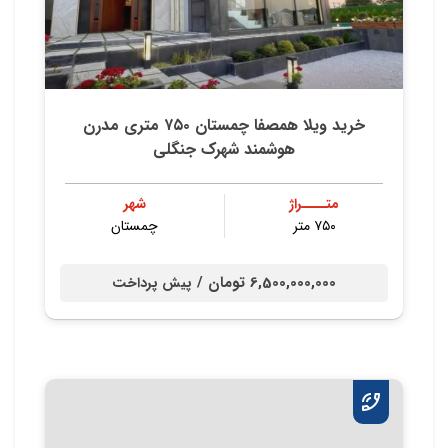
خرید ویلا همصفا چمستان ۷۵۰ متری مدرن
هوشمند شهرک جنگلی
متــــراژ
شهر
۷۵۰ متر
چمستان
6,500,000,000 تومان /
پیش پرداخت