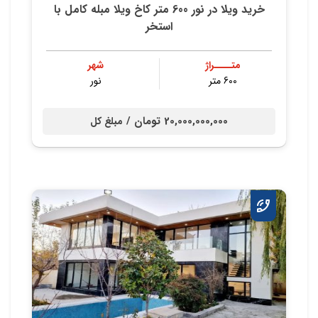
خرید ویلا در نور 600 متر کاخ ویلا مبله کامل با
استخر
متــــراژ
شهر
600 متر
نور
20,000,000,000 تومان /
مبلغ کل