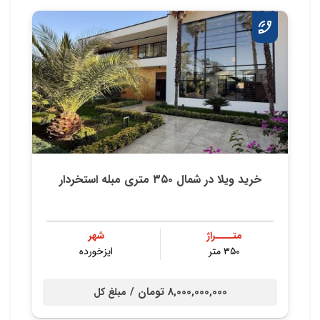
خرید ویلا در شمال ۳۵۰ متری مبله استخردار
متــــراژ
شهر
۳۵۰ متر
ایزخورده
8,000,000,000 تومان /
مبلغ کل