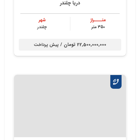
دریا چلندر
متــــراژ
شهر
350 متر
چلندر
22,500,000,000 تومان /
پیش پرداخت