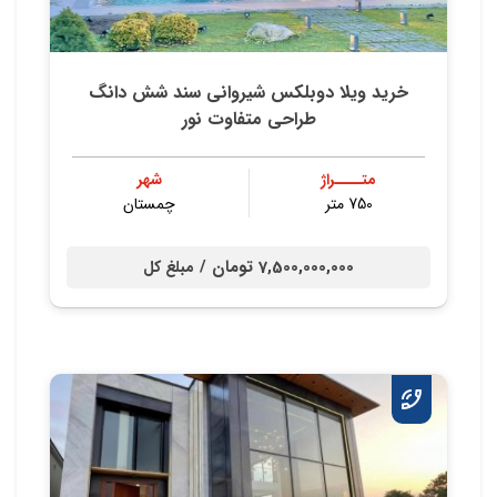
خرید ویلا دوبلکس شیروانی سند شش دانگ
طراحی متفاوت نور
متــــراژ
شهر
750 متر
چمستان
7,500,000,000 تومان /
مبلغ کل