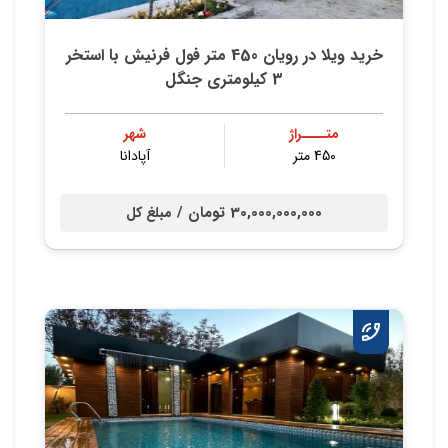
خرید ویلا در رویان 450 متر فول فرنیش با استخر
3 کیلومتری جنگل
متــــراژ
شهر
450 متر
آپادانا
30,000,000,000 تومان /
مبلغ کل