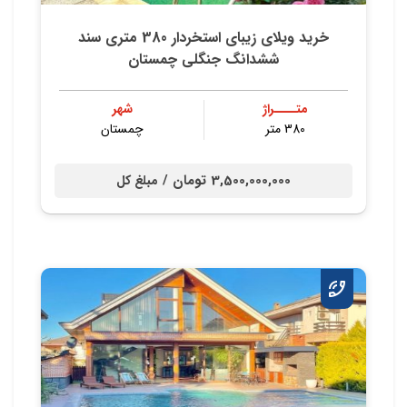
خرید ویلای زیبای استخردار 380 متری سند
ششدانگ جنگلی چمستان
متــــراژ
شهر
380 متر
چمستان
3,500,000,000 تومان /
مبلغ کل