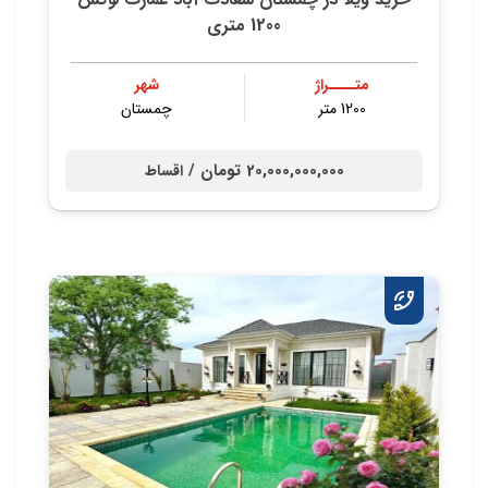
1200 متری
متــــراژ
شهر
1200 متر
چمستان
20,000,000,000 تومان /
اقساط