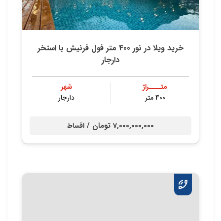
خرید ویلا در نور 400 متر فول فرنیش با استخر
دارجار
متــــراژ
شهر
400 متر
دارجار
7,000,000,000 تومان /
اقساط