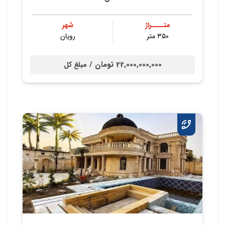
متــــراژ
شهر
۳۵۰ متر
رویان
22,000,000,000 تومان /
مبلغ کل