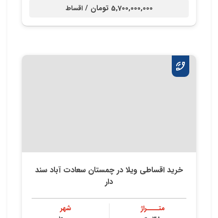
5,700,000,000 تومان /
اقساط
خرید اقساطی ویلا در چمستان سعادت آباد سند
دار
متــــراژ
شهر