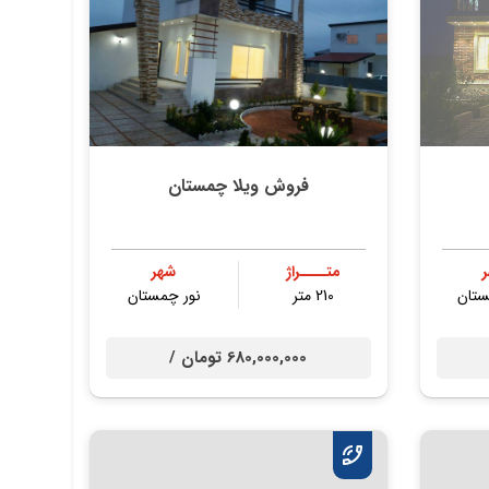
فروش ویلا چمستان
متــــراژ
شهر
ستان
210 متر
نور چمستان
680,000,000 تومان /