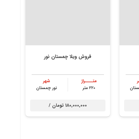
فروش ویلا چمستان نور
متــــراژ
شهر
ستان
220 متر
نور چمستان
180,000,000 تومان /