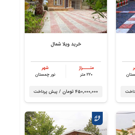
خرید ویلا شمال
متــــراژ
شهر
ستان
220 متر
نور چمستان
450,000,000 تومان /
داخت
پیش پرداخت