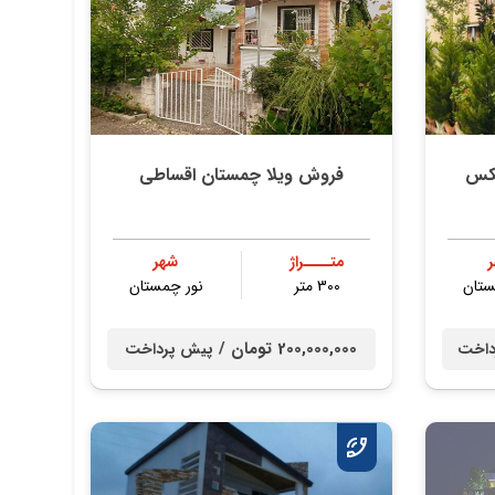
لکس
فروش ویلا چمستان اقساطی
متــــراژ
شهر
ستان
300 متر
نور چمستان
200,000,000 تومان /
داخت
پیش پرداخت