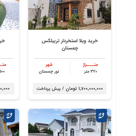
خرید ویلا استخردار تریبلکس
خری
چمستان
متــــراژ
شهر
متــ
320 متر
نور چمستان
500 مت
1,700,000,000 تومان /
0,000,000
پیش پرداخت