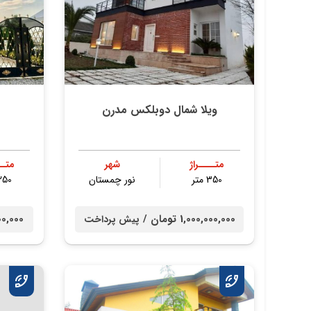
ویلا شمال دوبلکس مدرن
متــــراژ
شهر
متــ
350 متر
نور چمستان
250 مت
1,000,000,000 تومان /
0,000,000
پیش پرداخت