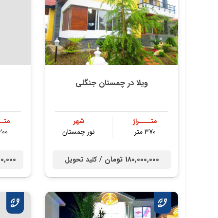
ویلا در چمستان جنگلی
متــــراژ
شهر
متــ
370 متر
نور چمستان
200 مت
180,000,000 تومان /
0,000,000
کلید تحویل