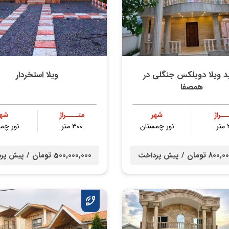
د ویلا دوبلکس جنگلی در
ویلا استخردار
همصفا
ــراژ
شهر
متــــراژ
شهر
ر
نور چمستان
300 متر
نور چم
80 تومان /
500,000,000 تومان /
پیش پرداخت
پیش پر