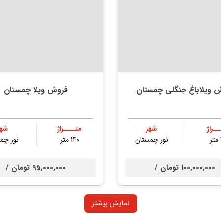
 ویلاباغ جنگلی چمستان
فروش ویلا چمستان
ــراژ
شهر
متــــراژ
شهر
نور چمستان
140 متر
نور چم
100,000,000 تومان /
95,000,000 تومان /
نمایش بیشتر