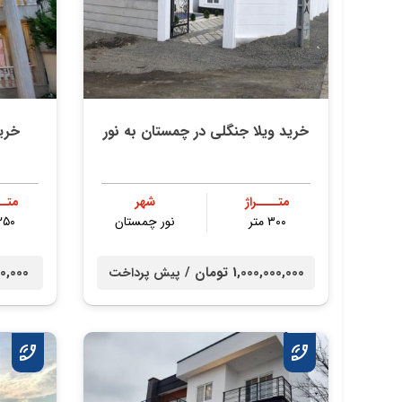
خرید ویلا جنگلی در چمستان به نور
خری
متــــراژ
شهر
متــ
۳۰۰ متر
نور چمستان
۲۵۰ مت
1,000,000,000 تومان /
0,000,000
پیش پرداخت