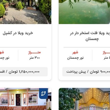
د ویلا فلت استخر دار در
خرید ویلا در کشپل
چمستان
ــراژ
شهر
متــــراژ
شهر
ر
نور چمستان
300 متر
نور چم
90 تومان /
1,250,000,000 تومان /
پیش پرداخت
اقس