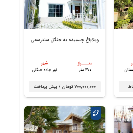
ویلاباغ چسبیده به جنگل سندرسمی
متــــراژ
شهر
ستان
300 متر
نور جاده جنگلی
700,000,000 تومان /
اط
پیش پرداخت