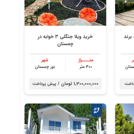
 برند
خرید ویلا جنگلی 3 خوابه در
چمستان
متــــراژ
شهر
ستان
300 متر
نور چمستان
1,300,000,000 تومان /
داخت
پیش پرداخت