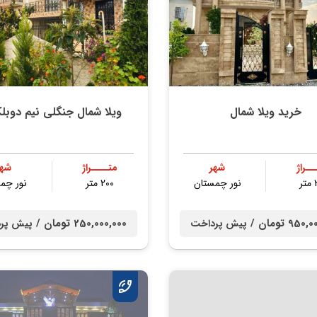
خرید ویلا شمال
ویلا شمال جنگلی نیم دوب
ــراژ
شهر
متــــراژ
شهر
ر
نور چمستان
200 متر
نور چم
95 تومان /
250,000,000 تومان /
پیش پرداخت
پیش پر