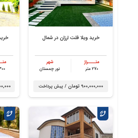
خرید ویلا فلت ارزان در شمال
متــــراژ
شهر
متــ
270 متر
نور چمستان
300 مت
900,000,000 تومان /
00,000,000
پیش پرداخت