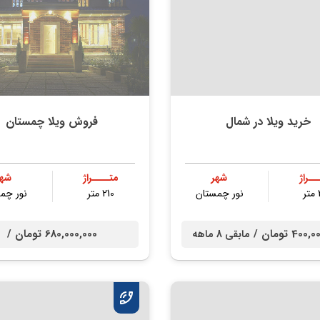
خرید ویلا در شمال
فروش ویلا چمستان
ــراژ
شهر
متــــراژ
شهر
ر
نور چمستان
210 متر
نور چم
40 تومان /
680,000,000 تومان /
مابقی 8 ماهه