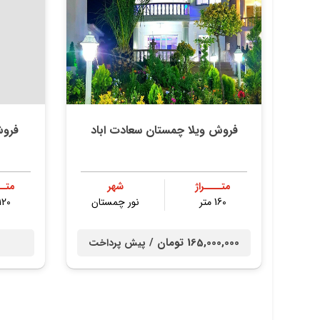
فروش ویلا چمستان سعادت اباد
فروش
متــــراژ
شهر
متــ
160 متر
نور چمستان
120 متر
165,000,000 تومان /
پیش پرداخت