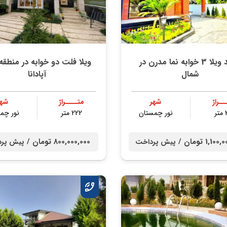
خرید ویلا 3 خوابه نما مدرن در
ویلا فلت دو خوابه در منطقه‌
شمال
آپادانا
ــراژ
شهر
متــــراژ
شهر
ر
نور چمستان
222 متر
نور چم
1,1 تومان /
800,000,000 تومان /
پیش پرداخت
پیش پر