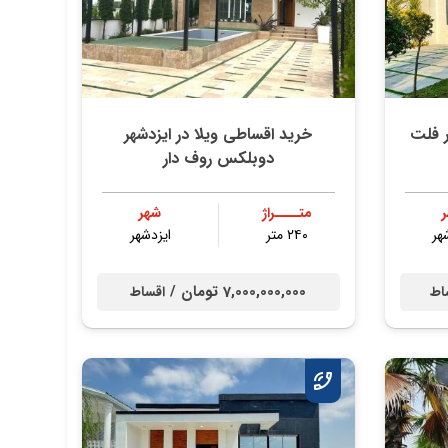
ر فلت
خرید اقساطی ویلا در ایزدشهر
دوبلکس روف دار
متــــراژ
شهر
هر
۲۴۰ متر
ایزدشهر
7,000,000,000 تومان /
اط
اقساط