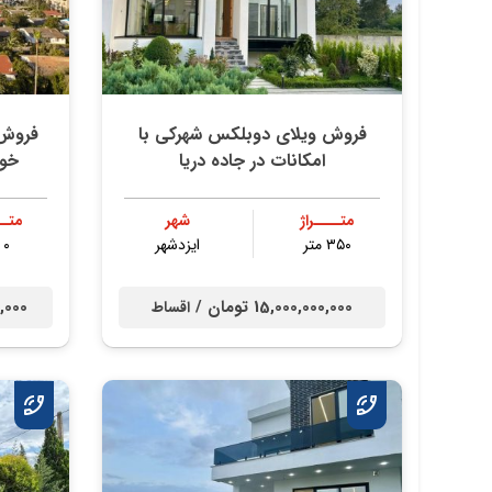
فروش ویلای دوبلکس شهرکی با
امکانات در جاده دریا
خوا
متــــراژ
شهر
متــ
۳۵۰ متر
ایزدشهر
۰ متر
15,000,000,000 تومان /
00,000
اقساط