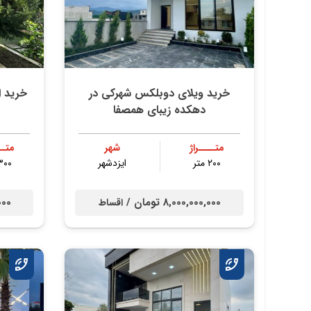
خرید ویلای دوبلکس شهرکی در
خرید ا
دهکده زیبای همصفا
متــــراژ
شهر
متــ
۲۰۰ متر
ایزدشهر
۳۰۰ مت
8,000,000,000 تومان /
0,000
اقساط