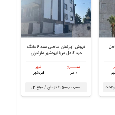
احل
فروش آپارتمان ساحلی سند 6 دانگ
دید کامل دریا ایزدشهر مازندران
متــــراژ
شهر
هر
۰ متر
ایزدشهر
11,500,000,000 تومان /
رداخت
مبلغ کل