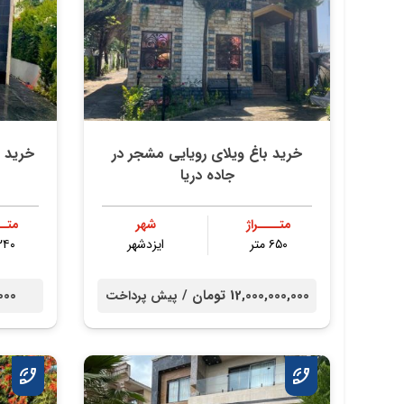
خرید باغ ویلای رویایی مشجر در
جاده دریا
متــــراژ
شهر
متــ
۶۵۰ متر
ایزدشهر
۲۴۰ مت
12,000,000,000 تومان /
0,000
پیش پرداخت