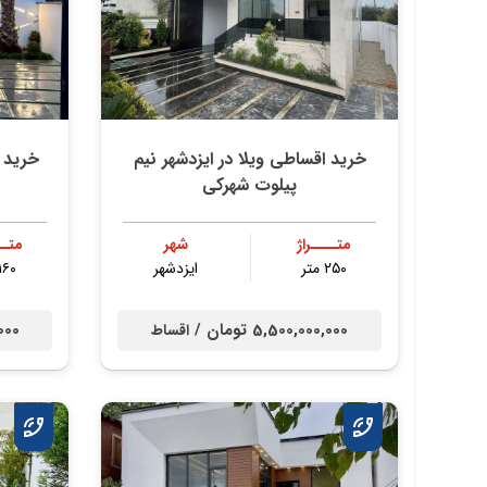
خرید اقساطی ویلا در ایزدشهر نیم
خرید ا
پیلوت شهرکی
متــــراژ
شهر
متــ
۲۵۰ متر
ایزدشهر
۱۶۰ متر
5,500,000,000 تومان /
0,000
اقساط