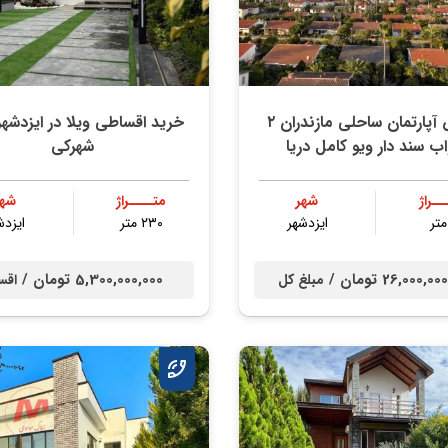
فروش آپارتمان ساحلی مازندران ۲
خرید اقساطی ویلا در ایزدشه
ب سند دار ویو کامل دریا
شهرکی
ــراژ
شهر
متــــراژ
شهر
ایزدشهر
۲۳۰ متر
ایزدش
26,000,0 تومان /
5,300,000,000 تومان /
مبلغ کل
اقس