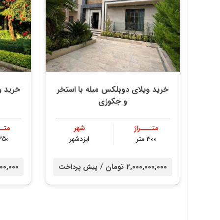
خرید ویلای دوبلکس مبله با استخر
خرید و
و جکوزی
متــــراژ
شهر
متــ
۳۰۰ متر
ایزدشهر
350 مت
2,000,000,000 تومان /
00,000,000
پیش پرداخت