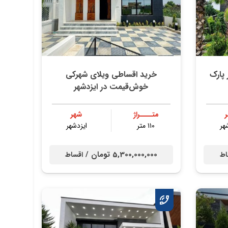
پارک
خرید اقساطی ویلای شهرکی
خوش‌قیمت در ایزدشهر
متــــراژ
شهر
هر
۱۱۰ متر
ایزدشهر
5,300,000,000 تومان /
اط
اقساط