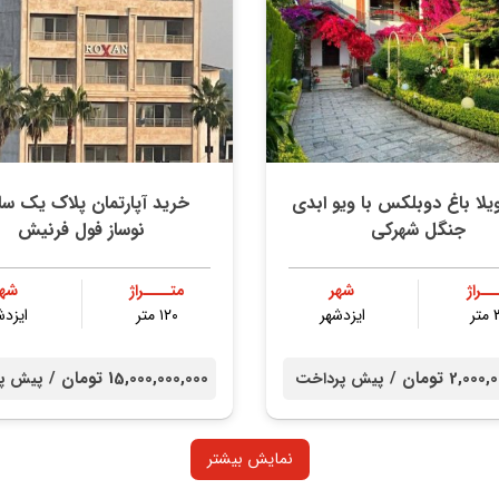
یلا باغ دوبلکس با ویو ابدی
خرید آپارتمان پلاک یک س
جنگل شهرکی
نوساز فول فرنیش
ــراژ
شهر
متــــراژ
شهر
ر
ایزدشهر
۱۲۰ متر
ایزدش
2,0 تومان /
15,000,000,000 تومان /
پیش پرداخت
پیش پ
نمایش بیشتر