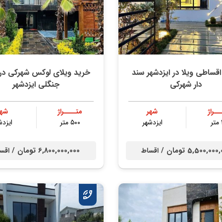
قساطی ویلا در ایزدشهر سند
خرید ویلای لوکس شهرکی در 
دار شهرکی
جنگلی ایزدشهر
ــراژ
شهر
متــــراژ
شهر
ایزدشهر
۵۰۰ متر
ایزدش
5,500,00 تومان /
6,800,000,000 تومان /
اقساط
اقس