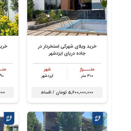
خرید ویلای شهرکی استخردار در
خرید
جاده دریای ایزدشهر
متــــراژ
شهر
متــ
۳۰۰ متر
ایزدشهر
۹۰ متر
5,600,000,000 تومان /
0,000
اقساط