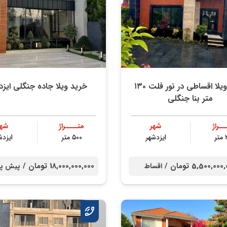
خرید ویلا اقساطی در نور فلت ۱۳۰
خرید ویلا جاده جنگلی ایزد
متر بنا جنگلی
ــراژ
شهر
متــــراژ
شهر
ر
ایزدشهر
۵۰۰ متر
ایزدش
5,500,00 تومان /
18,000,000,000 تومان /
اقساط
پیش پ