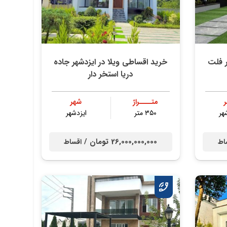
ر فلت
خرید اقساطی ویلا در ایزدشهر جاده
دریا استخر دار
متــــراژ
شهر
هر
۳۵۰ متر
ایزدشهر
26,000,000,000 تومان /
اط
اقساط