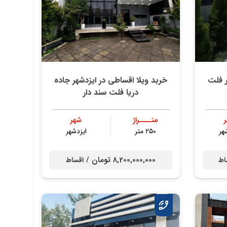
ر فلت
خربد ویلا اقساطی در ایزدشهر جاده
دریا فلت سند دار
متــــراژ
شهر
هر
۲۵۰ متر
ایزدشهر
8,200,000,000 تومان /
اط
اقساط