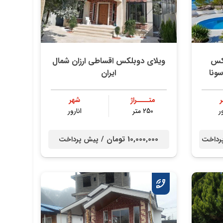
لکس
ویلای دوبلکس اقساطی ارزان شمال
ونا
ایران
متــــراژ
شهر
ر
250 متر
انارور
10,000,000 تومان /
رداخت
پیش پرداخت