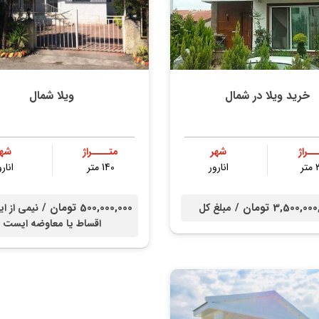
خرید ویلا در شمال
ویلا شمال
ــراژ
شهر
متــــراژ
شهر
ر
انارور
140 متر
انارو
3,500,0 تومان /
500,000,000 تومان /
مبلغ کل
نیمی از ای
اقساط یا معاوضه ایست