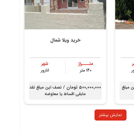
خرید ویلا شمال
متــــراژ
شهر
ر
140 متر
انارور
500,000,000 تومان /
ن مبلغ
نصف این مبلغ نقد
مابقی اقساط یا معاوضه
نمایش بیشتر