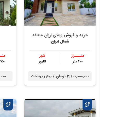
خرید و فروش ویلای ارزان منطقه
شمال ایران
متــــراژ
شهر
متــ
400 متر
انارور
۳۵۰ مت
3,200,000,000 تومان /
00,000
پیش پرداخت