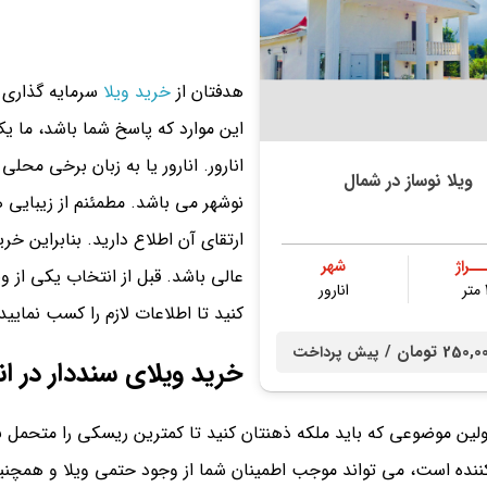
هدفتان از
خرید ویلا
سرمایه گذاری ا
این موارد که پاسخ شما باشد، ما یک 
انارور. انارور یا به زبان برخی محل
ویلا نوساز در شمال
نوشهر می باشد. مطمئنم از زیبایی 
ارتقای آن اطلاع دارید. بنابراین خر
ــراژ
شهر
عالی باشد. قبل از انتخاب یکی از ویل
انارور
کنید تا اطلاعات لازم را کسب نمایید
25 تومان /
پیش پرداخت
خرید ویلای سنددار در انا
ولین موضوعی که باید ملکه ذهنتان کنید تا کمترین ریسکی را متحمل ن
ک کننده است، می تواند موجب اطمینان شما از وجود حتمی ویلا و همچنین