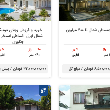
تان شمال تا 400 میلیون
خرید و فروش ویلای دوب
شمال ایران اقساطی استخر س
جکوزی
ــراژ
شهر
متــــراژ
شهر
ر
انارور
240 متر
انارو
6,500,0 تومان /
32,000,000,000 تومان /
مبلغ کل
پیش پ