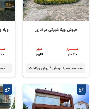
فروش ویلا شهرکی در انارور
ویلا چمس
متــــراژ
شهر
متــ
700 متر
انارور
400 مت
2,000,000,000 تومان /
00,000
پیش پرداخت