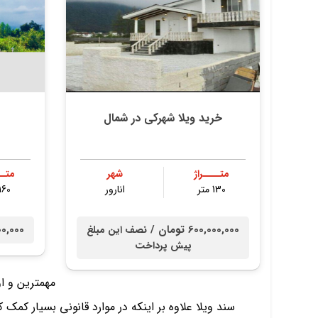
خرید ویلا شهرکی در شمال
متــــراژ
شهر
متــ
130 متر
انارور
160 متر
600,000,000 تومان /
0,000,000
نصف این مبلغ
پیش پرداخت
مهمترین و ا
سند ویلا علاوه بر اینکه در موارد قانونی بسیار کم