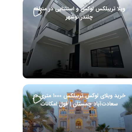
ویلا تریبلکس لوکس و استثنایی در منطقه
چلندر نوشهر
خرید ویلای لوکس تریبلکس ۱۰۰۰ متری در
سعادت‌آباد چمستان | فول امکانات