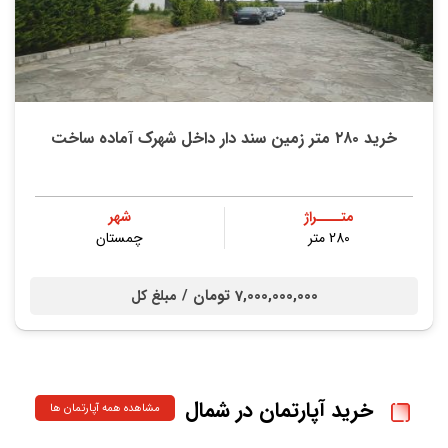
خريد ۲۸۰ متر زمین سند دار داخل شهرک آماده ساخت
متــــراژ
شهر
280 متر
چمستان
7,000,000,000 تومان /
مبلغ کل
خرید آپارتمان در شمال
مشاهده همه آپارتمان ها