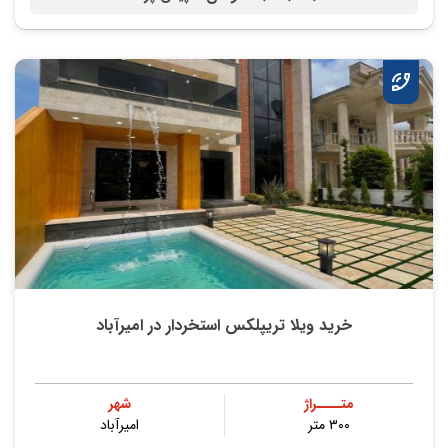
خرید ویلا تریپلکس استخردار در امیرآباد
متــــراژ
شهر
۳۰۰ متر
امیرآباد