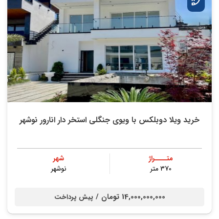
خريد ویلا دوبلکس با ویوی جنگلی استخر دار انارور نوشهر
متــــراژ
شهر
370 متر
نوشهر
14,000,000,000 تومان /
پیش پرداخت