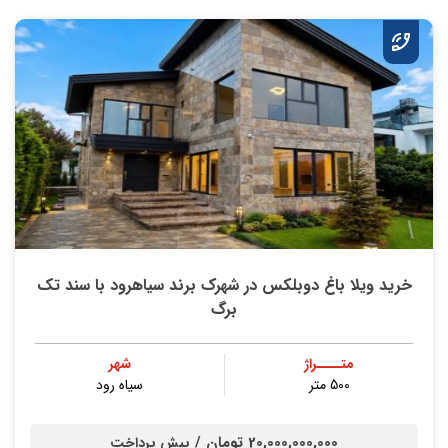
خريد ویلا باغ دوبلکس در شهرک برند سیاهرود با سند تك
برگ
متــــراژ
شهر
500 متر
سیاه رود
20,000,000,000 تومان /
پیش پرداخت