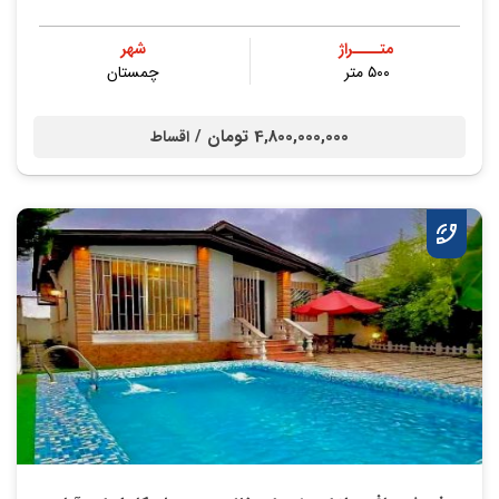
متــــراژ
شهر
۵۰۰ متر
چمستان
4,800,000,000 تومان /
اقساط