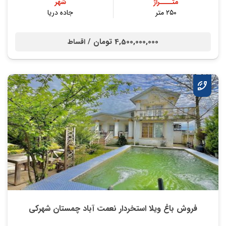
متــــراژ
شهر
۲۵۰ متر
جاده دریا
4,500,000,000 تومان /
اقساط
فروش باغ ویلا استخردار نعمت آباد چمستان شهرکی