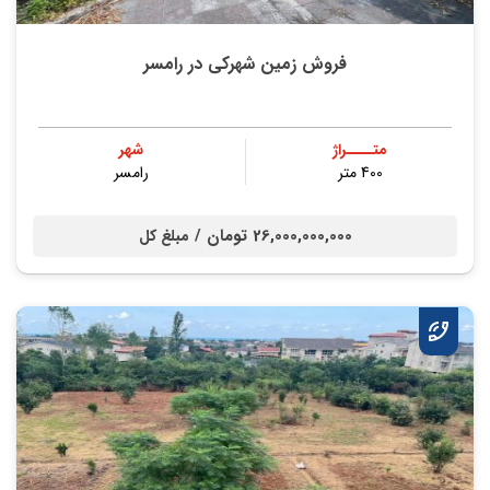
فروش زمین شهرکی در رامسر
متــــراژ
شهر
400 متر
رامسر
26,000,000,000 تومان /
مبلغ کل