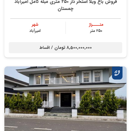
فروش باغ ویلا استخر دار ۲۵۰ متری مبله کامل امیرآباد
چمستان
متــــراژ
شهر
۲۵۰ متر
امیرآباد
8,500,000,000 تومان /
اقساط