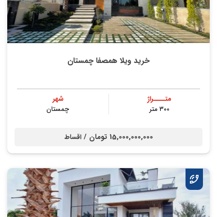
خرید ویلا همصفا چمستان
متــــراژ
شهر
۳۰۰ متر
چمستان
15,000,000,000 تومان /
اقساط