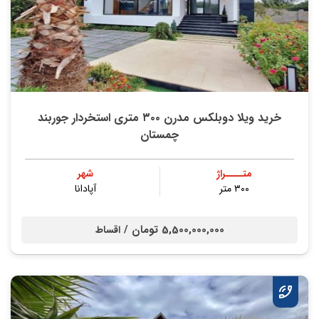
خرید ویلا دوبلکس مدرن ۳۰۰ متری استخردار جوربند
چمستان
متــــراژ
شهر
۳۰۰ متر
آپادانا
5,500,000,000 تومان /
اقساط