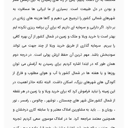
مختلف به آن دست یابیم. یکی از راه های رسیدن به این آرامش سفر
و بودن در دل طبیعت است. بسیاری از ما ایرانی ها مسافرت به
شهرهای شمالی کشور را ترجیح می دهیم و گاها هزینه های زیادی در
بر دارد. اگر دارایی و سرمایه ای داریم که برای آن برنامه ریزی نکرده ایم
بهتر است با خرید ویلا و ملک و زمین در شمال کشور از آن بهره کافی
را ببریم. سرمایه گذاری از طریق خرید ویلا از چند جهت می تواند
سودبخش باشد. مهم ترین آن حفظ ارزش پولی است. در درجه دوم
همان طور که در ابتدا اشاره کردیم برای رسیدن به آرامش می توان
روزها و یا هفته ها در شمال کشور با آب و هوای مطلوب و فارغ از
آلودگی های شهرهای بزرگ، اسکان داشت. البته نکته حائز اهمیت در
این زمینه را نباید فراموش کرد که برای خرید ویلا و یا زمین در هر نقطه
از شمال کشور مثل شهر های چمستان ، نوشهر ، چالوس ، رامسر ، نور
، رویان و ... باید به مشاورین املاک معتبر و با سابقه کاری درخشان و
همچنین معتمد مراجعه کرد. ما در املاک موسوی سعی کردیم تجربه