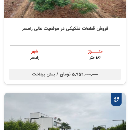
فروش قطعات تفکیکی در موقعیت عالی رامسر
متــــراژ
شهر
186 متر
رامسر
5,952,000,000 تومان /
پیش پرداخت