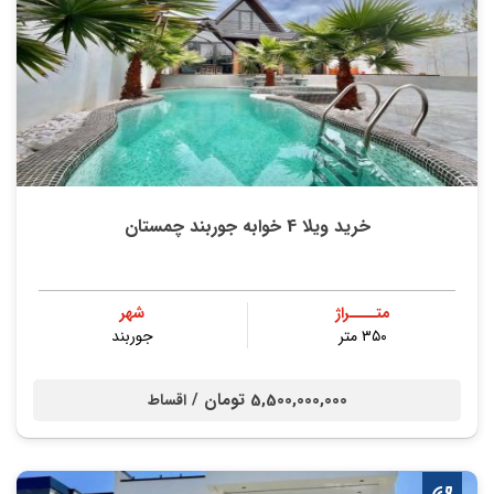
خرید ویلا 4 خوابه جوربند چمستان
متــــراژ
شهر
۳۵۰ متر
جوربند
5,500,000,000 تومان /
اقساط