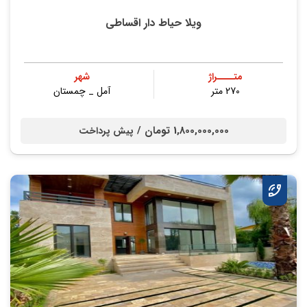
ویلا حیاط دار اقساطی
متــــراژ
شهر
270 متر
آمل _ چمستان
1,800,000,000 تومان /
پیش پرداخت