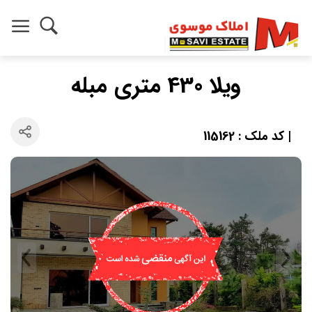
ویلا 430 متری مبله
| کد ملک : 115162