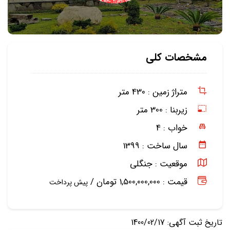
مشخصات کلی
متراژ زمین :
430 متر
زیربنا :
300 متر
خواب :
4
سال ساخت :
1399
موقعیت :
جنگلی
قیمت : 1,500,000,000 تومان /
پیش پرداخت
تاریخ ثبت آگهی: 1400/02/17