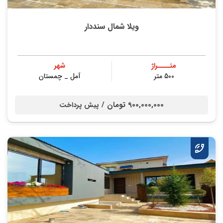
ویلا شمال سنددار
متــــراژ
شهر
500 متر
آمل _ چمستان
900,000,000 تومان /
پیش پرداخت