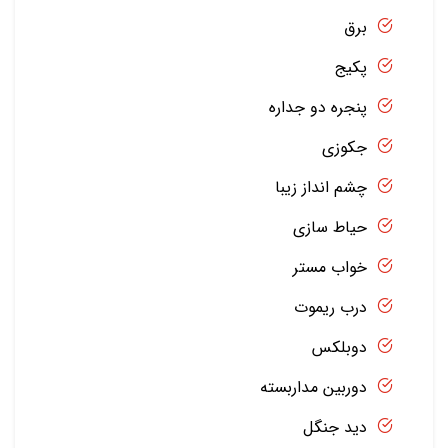
برق
پکیج
پنجره دو جداره
جکوزی
چشم انداز زیبا
حیاط سازی
خواب مستر
درب ریموت
دوبلکس
دوربین مداربسته
دید جنگل