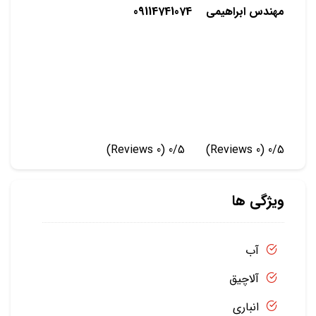
مهندس ابراهیمی 09114741074
(0 Reviews)
0/5
(0 Reviews)
0/5
ویژگی ها
آب
آلاچیق
انباری