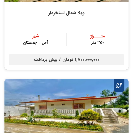
ویلا شمال استخردار
متــــراژ
شهر
350 متر
آمل _ چمستان
1,500,000,000 تومان /
پیش پرداخت