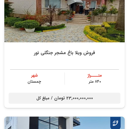
فروش ویلا باغ مشجر جنگلی نور
متــــراژ
شهر
۸۴۰ متر
چمستان
23,000,000,000 تومان /
مبلغ کل