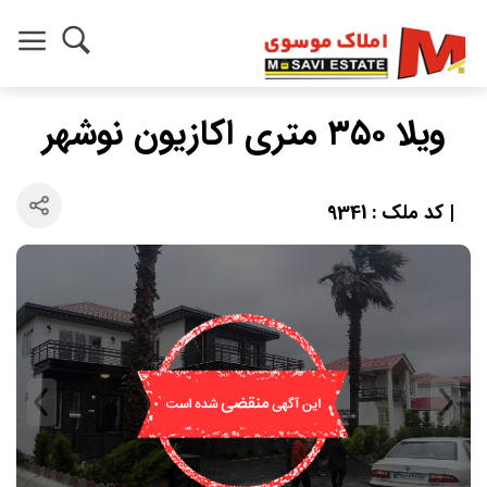
ویلا ۳۵۰ متری اکازیون نوشهر
| کد ملک : 9341