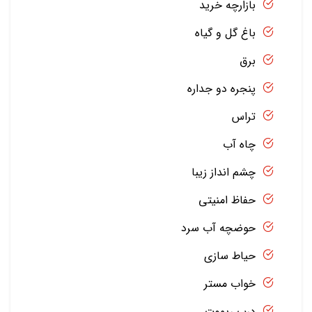
بازارچه خرید
باغ گل و گیاه
برق
پنجره دو جداره
تراس
چاه آب
چشم انداز زیبا
حفاظ امنیتی
حوضچه آب سرد
حیاط سازی
خواب مستر
درب ریموت