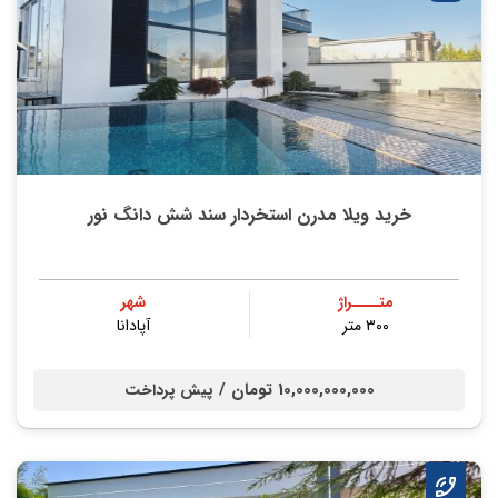
خرید ویلا مدرن استخردار سند شش دانگ نور
متــــراژ
شهر
۳۰۰ متر
آپادانا
10,000,000,000 تومان /
پیش پرداخت