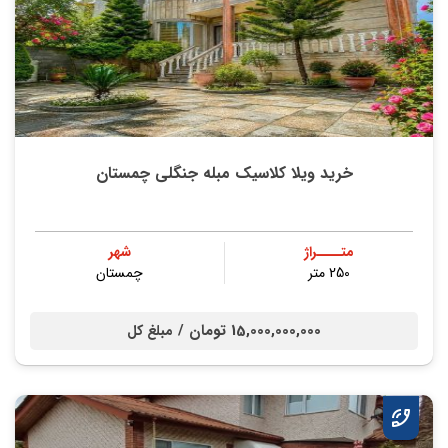
خرید ویلا کلاسیک مبله جنگلی چمستان
متــــراژ
شهر
250 متر
چمستان
15,000,000,000 تومان /
مبلغ کل