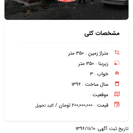
مشخصات کلی
متراژ زمین :
350 متر
زیربنا :
350 متر
خواب :
3
سال ساخت :
1396
موقعیت :
قیمت : 200,000,000 تومان /
کلید تحویل
تاریخ ثبت آگهی: 1396/11/10