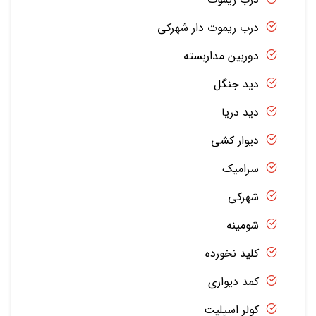
درب ریموت دار شهرکی
دوربین مداربسته
دید جنگل
دید دریا
دیوار کشی
سرامیک
شهرکی
شومینه
کلید نخورده
کمد دیواری
کولر اسپلیت