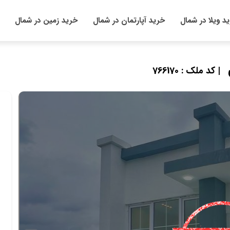
د ویلا در شمال
خرید آپارتمان در شمال
خرید زمین در شمال
| کد ملک : 766170