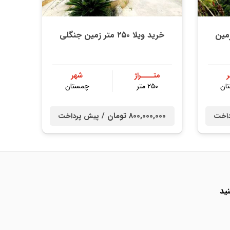
خرید ویلا ۲۵۰ متر زمین جنگلی
متــــراژ
شهر
ان
۲۵۰ متر
چمستان
800,000,000 تومان /
داخت
پیش پرداخت
ید