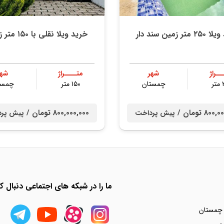
متر زمین سند دار
خرید ویلا نقلی با ۱۵۰ متر زمین
ــراژ
شهر
متــــراژ
شهر
ر
چمستان
۱۵۰ متر
چمست
80 تومان /
800,000,000 تومان /
پیش پرداخت
پیش پر
ما را در شبکه های اجتماعی دنبال کن
 چمستان