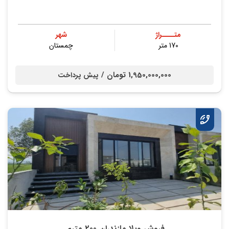
متــــراژ
شهر
170 متر
چمستان
1,950,000,000 تومان /
پیش پرداخت
فروش ویلا مازندران 200 متری