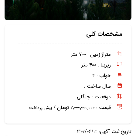
مشخصات کلی
متراژ زمین :
700 متر
زیربنا :
400 متر
خواب :
4
سال ساخت :
موقعیت :
جنگلی
قیمت : 2,000,000,000 تومان /
پیش پرداخت
تاریخ ثبت آگهی: 1402/06/02