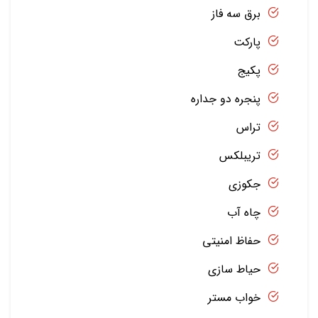
برق سه فاز
پارکت
پکیج
پنجره دو جداره
تراس
تریبلکس
جکوزی
چاه آب
حفاظ امنیتی
حیاط سازی
خواب مستر