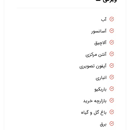
آب
آسانسور
آلاچیق
آنتن مرکزی
آیفون تصویری
انباری
باربکیو
بازارچه خرید
باغ گل و گیاه
برق