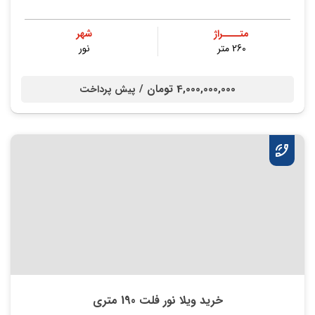
متــــراژ
شهر
260 متر
نور
4,000,000,000 تومان /
پیش پرداخت
خرید ویلا نور فلت 190 متری