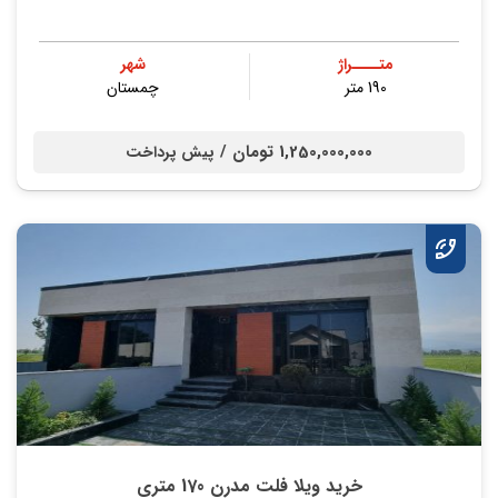
متــــراژ
شهر
190 متر
چمستان
1,250,000,000 تومان /
پیش پرداخت
خرید ویلا فلت مدرن 170 متری