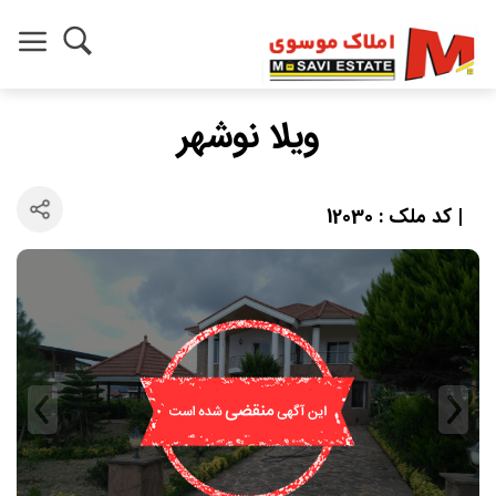
ویلا نوشهر
| کد ملک : 12030