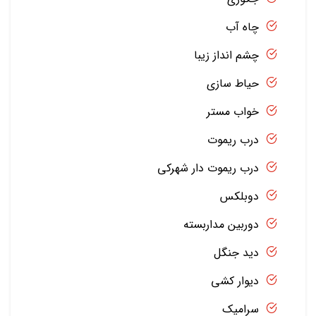
چاه آب
چشم انداز زیبا
حیاط سازی
خواب مستر
درب ریموت
درب ریموت دار شهرکی
دوبلکس
دوربین مداربسته
دید جنگل
دیوار کشی
سرامیک