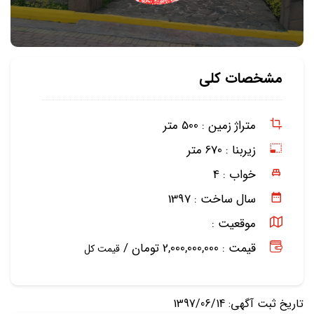
مشخصات کلی
متراژ زمین :
500 متر
زیربنا :
670 متر
خواب :
4
سال ساخت :
1397
موقعیت :
قیمت : 2,000,000,000 تومان /
قیمت کل
تاریخ ثبت آگهی: 1397/06/14