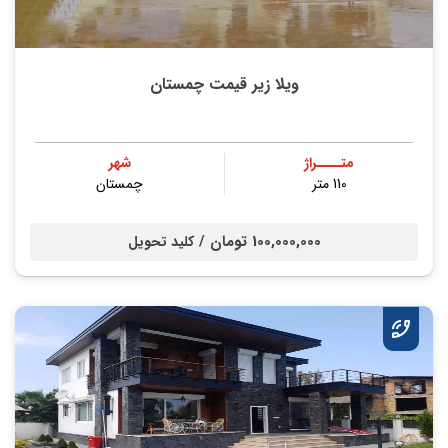
ویلا زیر قیمت چمستان
متــــراژ
شهر
110 متر
چمستان
100,000,000 تومان /
کلید تحویل