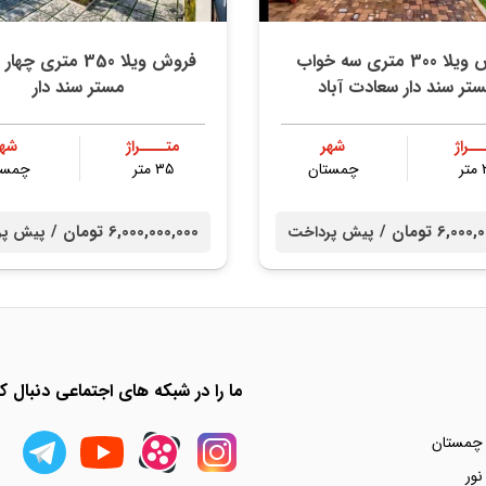
فروش ویلا 300 متری سه خواب
فروش ویلا 350 متری چ
تر سند دار سعادت آباد
مستر سند دار
ــراژ
شهر
متــــراژ
شهر
ر
چمستان
۳۵ متر
چمست
6,0 تومان /
6,000,000,000 تومان /
پیش پرداخت
پیش پر
ما را در شبکه های اجتماعی دنبال کن
 چمستان
نور