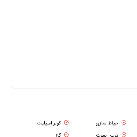
حیاط سازی
کولر اسپلیت
درب ریموت
گاز