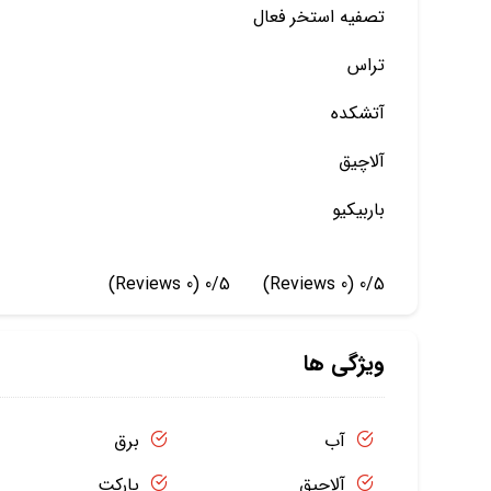
تصفیه استخر فعال
تراس
آتشکده
آلاچیق
باربیکیو
(0 Reviews)
0/5
(0 Reviews)
0/5
ویژگی ها
آب
برق
آلاچیق
پارکت