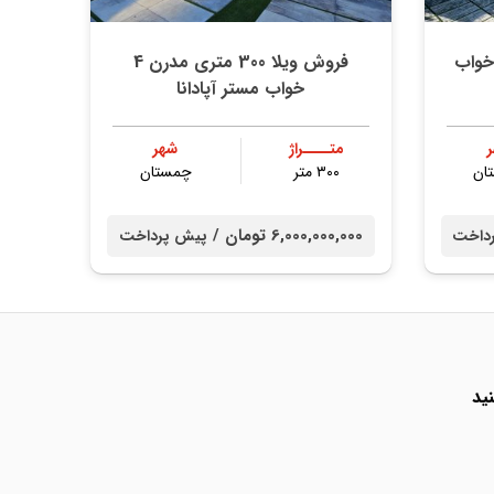
هار خواب
فروش ویلا 300 متری مدرن 4
خواب مستر آپادانا
متــــراژ
شهر
ان
۳۰۰ متر
چمستان
6,000,000,000 تومان /
داخت
پیش پرداخت
ید