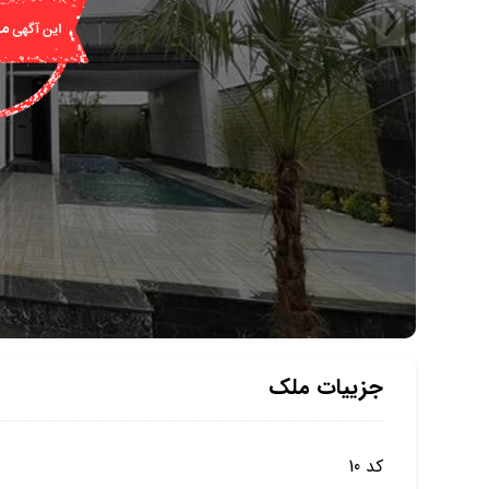
جزییات ملک
کد 10