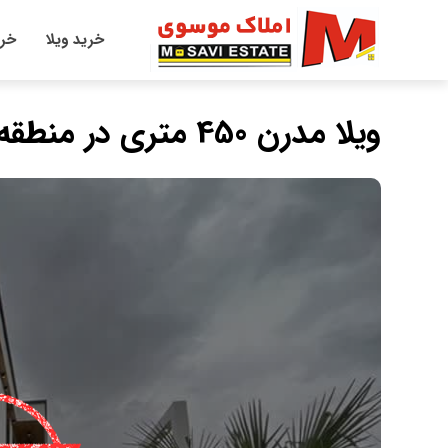
خرید ویلا
خری
ویلا مدرن 450 متری در منطقه برند جاده دریا