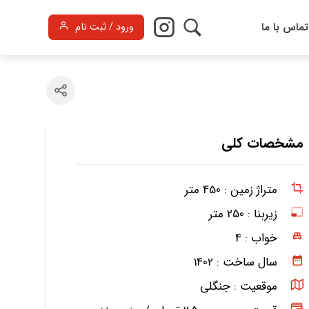
تماس با ما
ورود / ثبت نام
مشخصات کلی
متراژ زمین :
450 متر
زیربنا :
250 متر
خواب :
4
سال ساخت :
1402
موقعیت :
جنگلی