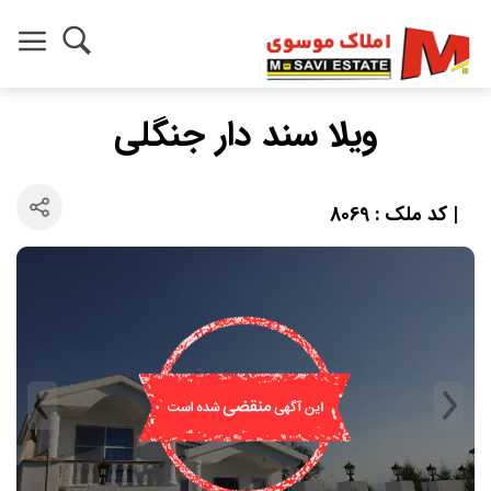
ویلا سند دار جنگلی
| کد ملک : 8069