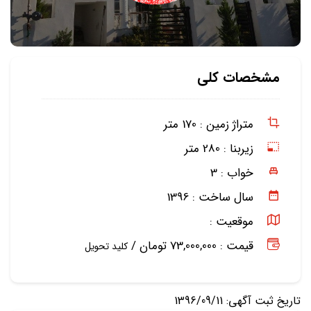
مشخصات کلی
متراژ زمین :
170 متر
زیربنا :
280 متر
خواب :
3
سال ساخت :
1396
موقعیت :
قیمت : 73,000,000 تومان /
کلید تحویل
تاریخ ثبت آگهی: 1396/09/11