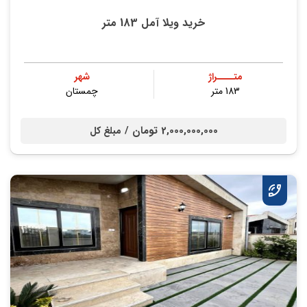
خرید ویلا آمل 183 متر
متــــراژ
شهر
183 متر
چمستان
2,000,000,000 تومان /
مبلغ کل