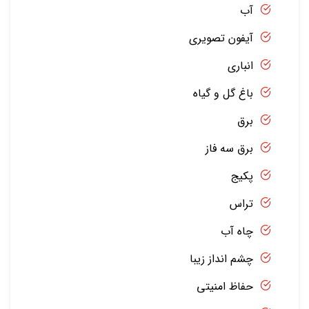
آب
آیفون تصویری
انباری
باغ گل و گیاه
برق
برق سه فاز
پکیج
تراس
چاه آب
چشم انداز زیبا
حفاظ امنیتی