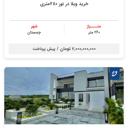
خرید ویلا در نور 280متری
متــــراژ
شهر
260 متر
چمستان
2,000,000,000 تومان /
پیش پرداخت