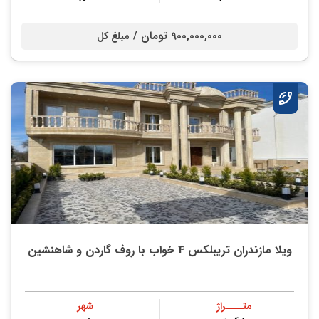
900,000,000 تومان /
مبلغ کل
ویلا مازندران تریبلکس 4 خواب با روف گاردن و شاهنشین
متــــراژ
شهر