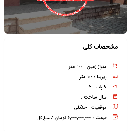
مشخصات کلی
متراژ زمین :
200 متر
زیربنا :
100 متر
خواب :
2
سال ساخت :
موقعیت :
جنگلی
قیمت : 4,000,000,000 تومان /
مبلغ کل