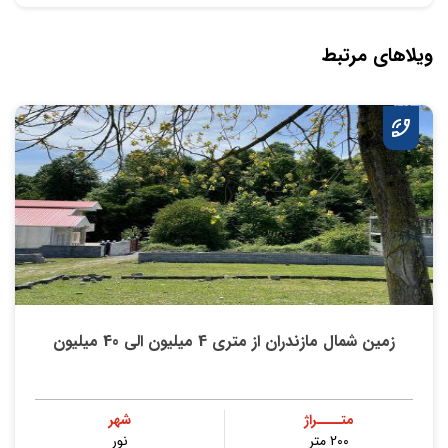
ویلاهای مرتبط
زمین شمال مازندران از متری 4 میلیون الی 40 میلیون
متــــراژ
شهر
200 متر
نور