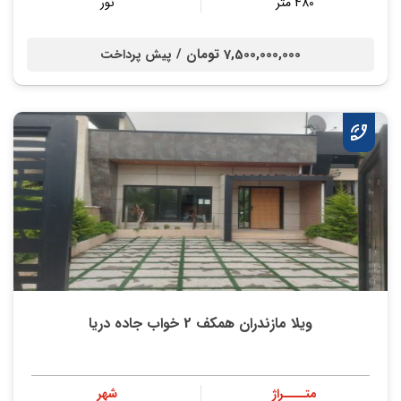
480 متر
نور
7,500,000,000 تومان /
پیش پرداخت
ویلا مازندران همکف 2 خواب جاده دریا
متــــراژ
شهر