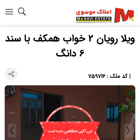
ویلا رویان 2 خواب همکف با سند
6 دانگ
| کد ملک : 759716