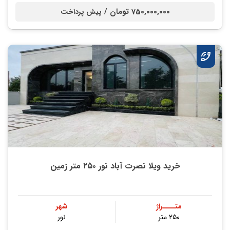
750,000,000 تومان /
پیش پرداخت
خرید ویلا نصرت آباد نور ۲۵۰ متر زمین
متــــراژ
شهر
۲۵۰ متر
نور