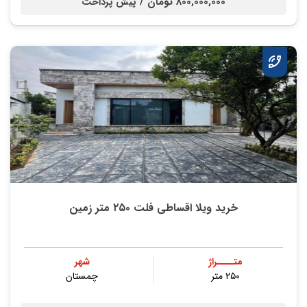
800,000,000 تومان /
پیش پرداخت
خرید ویلا اقساطی فلت ۲۵۰ متر زمین
متــــراژ
شهر
۲۵۰ متر
چمستان