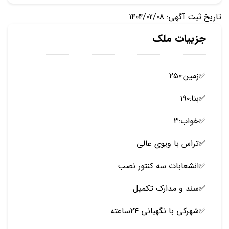
تاریخ ثبت آگهی: 1404/02/08
جزییات ملک
✅️زمین:۲۵۰
✅️بنا:۱۹۰
✅️خواب:۳
✅️تراس با ویوی عالی
✅انشعابات سه کنتور نصب
️✅️سند و مدارک تکمیل
✅️شهرکی با نگهبانی ۲۴ساعته