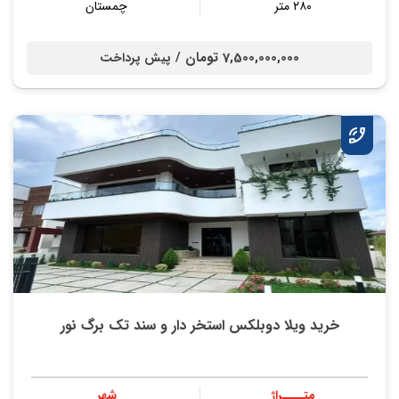
۲۸۰ متر
چمستان
7,500,000,000 تومان /
پیش پرداخت
خرید ویلا دوبلکس استخر دار و سند تک برگ نور
متــــراژ
شهر