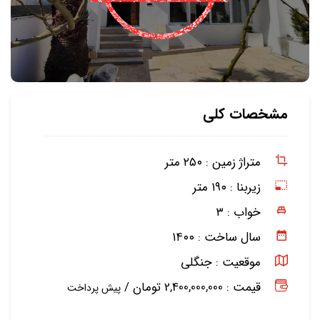
مشخصات کلی
متراژ زمین :
۲۵۰ متر
زیربنا :
۱۹۰ متر
خواب :
۳
سال ساخت :
۱۴۰۰
موقعیت :
جنگلی
قیمت : 2,400,000,000 تومان /
پیش پرداخت