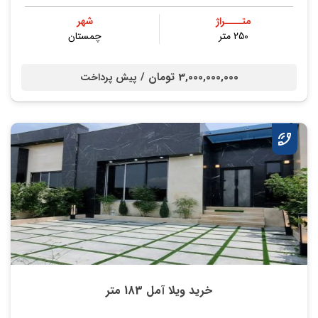
متــــراژ
شهر
250 متر
چمستان
3,000,000,000 تومان /
پیش پرداخت
خرید ویلا آمل 183 متر