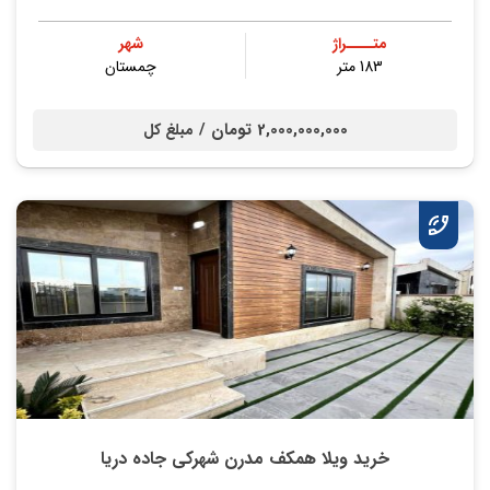
متــــراژ
شهر
183 متر
چمستان
2,000,000,000 تومان /
مبلغ کل
خرید ویلا همکف مدرن شهرکی جاده دریا