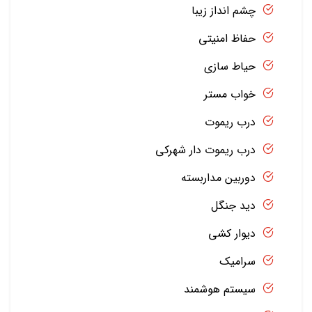
چشم انداز زیبا
حفاظ امنیتی
حیاط سازی
خواب مستر
درب ریموت
درب ریموت دار شهرکی
دوربین مداربسته
دید جنگل
دیوار کشی
سرامیک
سیستم هوشمند