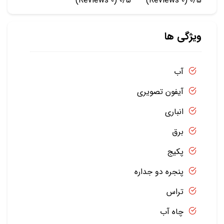
(0 Reviews)
0/5
(0 Reviews)
0/5
ویژگی ها
آب
آیفون تصویری
انباری
برق
پکیج
پنجره دو جداره
تراس
چاه آب