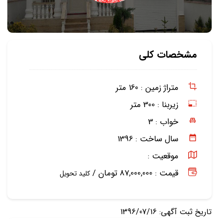
مشخصات کلی
متراژ زمین :
160 متر
زیربنا :
300 متر
خواب :
3
سال ساخت :
1396
موقعیت :
قیمت : 87,000,000 تومان /
کلید تحویل
تاریخ ثبت آگهی: 1396/07/16