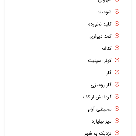
شومینه
کلید نخورده
کمد دیواری
کناف
کولر اسپلیت
گاز
گاز رومیزی
گرمایش از کف
محیطی آرام
میز بیلیارد
نزدیک به شهر