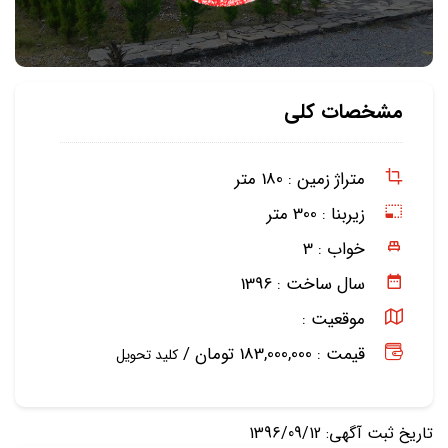
مشخصات کلی
متراژ زمین :
180 متر
زیربنا :
300 متر
خواب :
3
سال ساخت :
1396
موقعیت :
قیمت : 183,000,000 تومان /
کلید تحویل
تاریخ ثبت آگهی: 1396/09/12