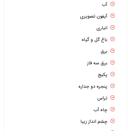
آب
آیفون تصویری
انباری
باغ گل و گیاه
برق
برق سه فاز
پکیج
پنجره دو جداره
تراس
چاه آب
چشم انداز زیبا