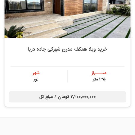
خرید ویلا همکف مدرن شهرکی جاده دریا
متــــراژ
شهر
135 متر
نور
2,200,000,000 تومان /
مبلغ کل