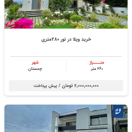
خرید ویلا در نور 280متری
متــــراژ
شهر
260 متر
چمستان
2,000,000,000 تومان /
پیش پرداخت