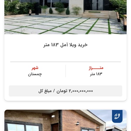
خرید ویلا آمل 183 متر
متــــراژ
شهر
183 متر
چمستان
2,000,000,000 تومان /
مبلغ کل