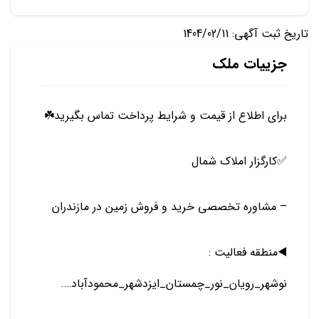
تاریخ ثبت آگهی: 1404/02/11
جزییات ملک
برای اطلاع از قیمت و شرایط پرداخت تماس بگیرید☘️
✅️کارگزار املاک شمال
– مشاوره تخصصی خرید و فروش زمین در مازندران
◀️منطقه فعالیت :
نوشهر_رویان_نور_چمستان_ایزدشهر_محمودآباد….