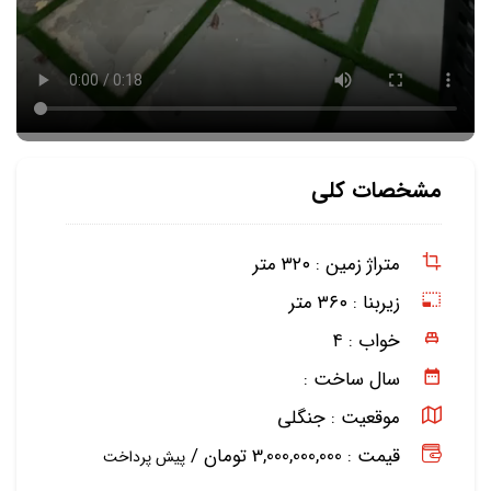
مشخصات کلی
متراژ زمین :
۳۲۰ متر
زیربنا :
۳۶۰ متر
خواب :
۴
سال ساخت :
موقعیت :
جنگلی
قیمت : 3,000,000,000 تومان /
پیش پرداخت