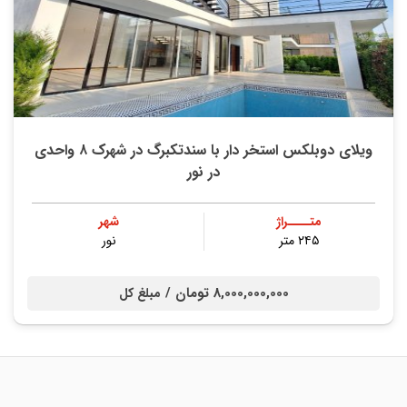
ویلای دوبلکس استخر دار با سندتکبرگ در شهرک ۸ واحدی
در نور
متــــراژ
شهر
۲۴۵ متر
نور
8,000,000,000 تومان /
مبلغ کل