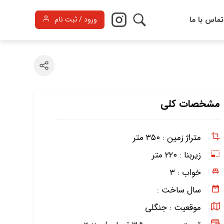
تماس با ما
ورود / ثبت نام
مشخصات کلی
متراژ زمین :
۳۵۰ متر
زیربنا :
۲۲۰ متر
خواب :
۳
سال ساخت :
موقعیت :
جنگلی