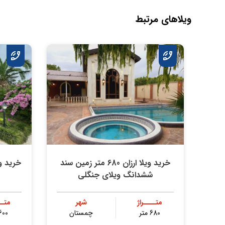
ویلاهای مرتبط
خرید ویلا ارزان 680 متر زمین سند
ششدانگ ویلای جنگلی
متــــراژ
شهر
متــ
680 متر
چمستان
600 مت