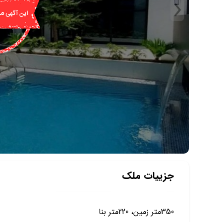
جزییات ملک
350متر زمین، 220متر بنا