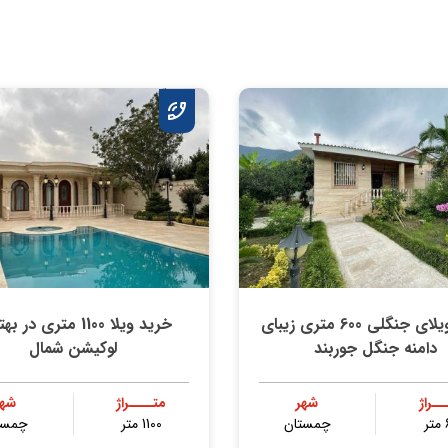
خرید ویلای جنگلی 600 متری زیبای
خرید ویلا 1100 متری در
دامنه جنگل جوربند
لوکیشن شمال
ــراژ
شهر
متــــراژ
شهر
ر
چمستان
1100 متر
چمست