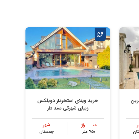
 بهترین
خرید ویلای استخردار دوبلکس
زیبای شهرکی سند دار
متــــراژ
شهر
ان
750 متر
چمستان