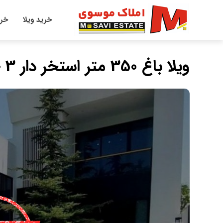
خرید ویلا
خری
ویلا باغ 350 متر استخر دار 3 خواب مبله