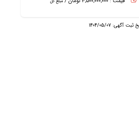
قیمت : 3,500,000,000 تومان /
مبلغ کل
ثبت آگهی: 1404/05/07