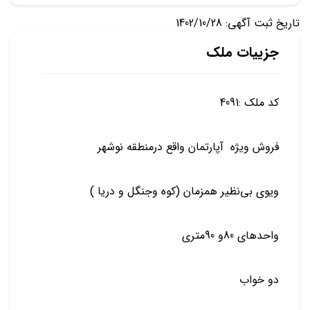
تاریخ ثبت آگهی: 1402/10/28
جزییات ملک
کد ملک :4091
فروش ویژه آپارتمان واقع درمنطقه نوشهر
ویوی بی‌نظیر همزمان (کوه وجنگل و دریا )
واحد‌های 80و 90متری
دو خواب