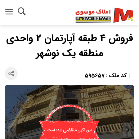
فروش 4 طبقه آپارتمان 2 واحدی
منطقه یک نوشهر
| کد ملک : 595657