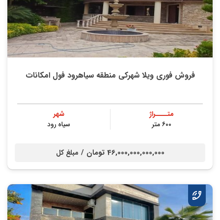
فروش فوری ویلا شهرکی منطقه سیاهرود فول امکانات
متــــراژ
شهر
۶۰۰ متر
سیاه رود
46,000,000,000,000 تومان /
مبلغ کل