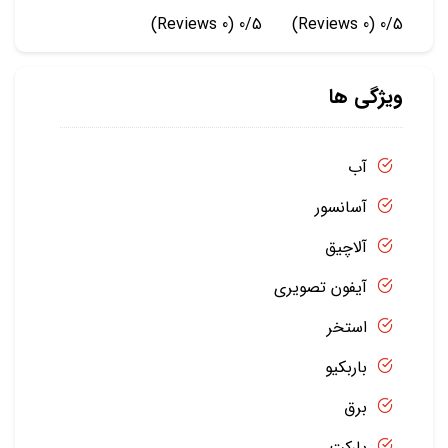
(0 Reviews)
0/5
(0 Reviews)
0/5
ویژگی ها
آب
آسانسور
آلاچیق
آیفون تصویری
استخر
باربکیو
برق
پارکت