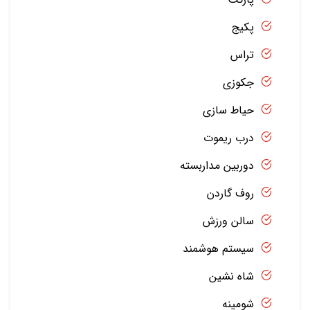
پکیج
تراس
جکوزی
حیاط سازی
درب ریموت
دوربین مداربسته
روف گاردن
سالن ورزش
سیستم هوشمند
شاه نشین
شومینه