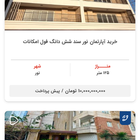
خرید آپارتمان نور سند شش دانگ فول امکانات
متــــراژ
شهر
۱۲۵ متر
نور
10,000,000,000 تومان /
پیش پرداخت