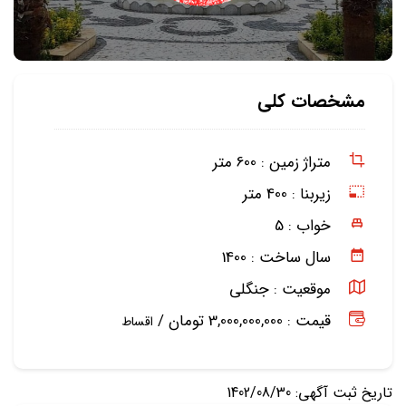
مشخصات کلی
متراژ زمین :
600 متر
زیربنا :
400 متر
خواب :
5
سال ساخت :
1400
موقعیت :
جنگلی
قیمت : 3,000,000,000 تومان /
اقساط
تاریخ ثبت آگهی: 1402/08/30