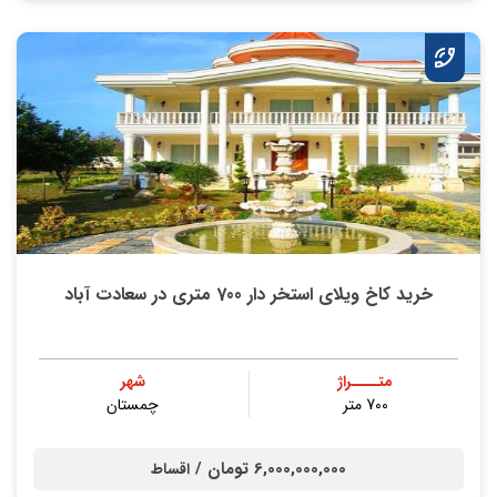
خرید کاخ ویلای استخر دار 700 متری در سعادت آباد
متــــراژ
شهر
700 متر
چمستان
6,000,000,000 تومان /
اقساط