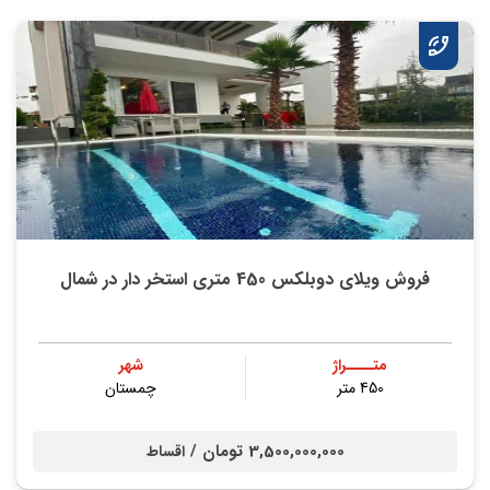
فروش ویلای دوبلکس 450 متری استخر دار در شمال
متــــراژ
شهر
450 متر
چمستان
3,500,000,000 تومان /
اقساط