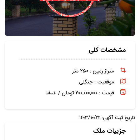
مشخصات کلی
متراژ زمین :
۲۵۰ متر
موقعیت :
جنگلی
قیمت : 200,000,000 تومان /
اقساط
تاریخ ثبت آگهی: 1403/10/22
جزییات ملک