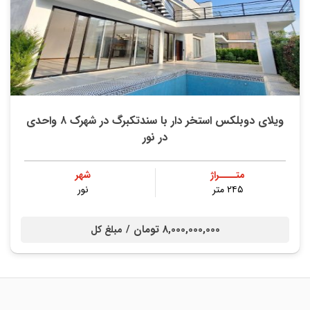
ویلای دوبلکس استخر دار با سندتکبرگ در شهرک ۸ واحدی
در نور
متــــراژ
شهر
۲۴۵ متر
نور
8,000,000,000 تومان /
مبلغ کل