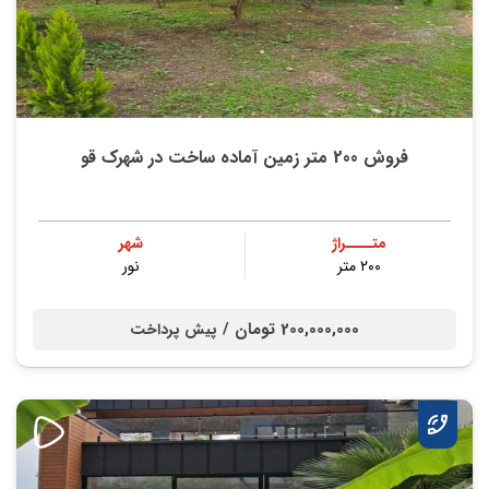
فروش 200 متر زمین آماده ساخت در شهرک قو
متــــراژ
شهر
۲۰۰ متر
نور
200,000,000 تومان /
پیش پرداخت