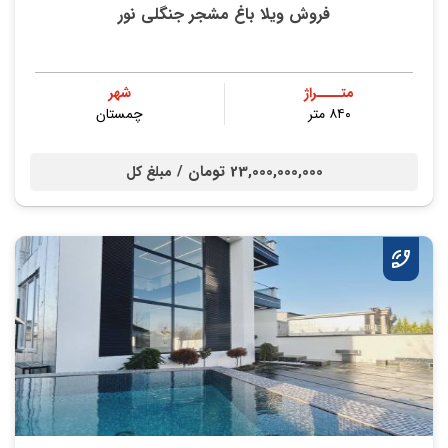
فروش ویلا باغ مشجر جنگلی نور
متــــراژ
شهر
۸۴۰ متر
چمستان
23,000,000,000 تومان /
مبلغ کل