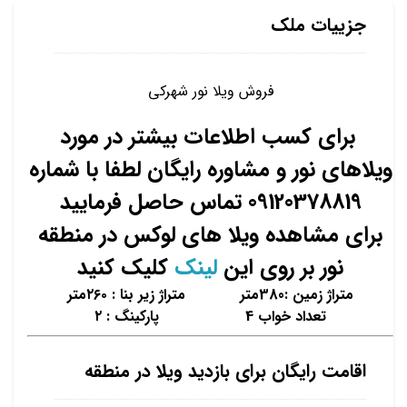
جزییات ملک
فروش ویلا نور شهرکی
برای کسب اطلاعات بیشتر در مورد
ویلاهای نور و مشاوره رایگان لطفا با شماره
09120378819 تماس حاصل فرمایید
برای مشاهده ویلا های لوکس در منطقه
نور بر روی این
لینک
کلیک کنید
متراژ زمین :380متر متراژ زیر بنا : ۲۶۰متر
تعداد خواب 4 پارکینگ : ۲
اقامت رایگان برای بازدید ویلا در منطقه