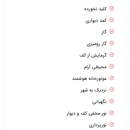
کلید نخورده
کمد دیواری
گاز
گاز رومیزی
گرمایش از کف
محیطی آرام
موتورخانه هوشمند
نزدیک به شهر
نگهبانی
نور مخفی کف و دیوار
نورپردازی