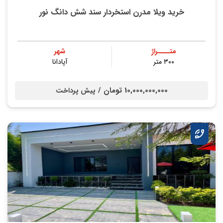
خرید ویلا مدرن استخردار سند شش دانگ نور
متــــراژ
شهر
۳۰۰ متر
آپادانا
10,000,000,000 تومان /
پیش پرداخت