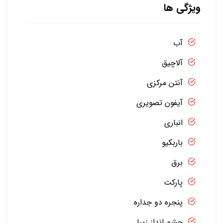
ویژگی ها
آب
آلاچیق
آنتن مرکزی
آیفون تصویری
انباری
باربکیو
برق
پارکت
پنجره دو جداره
چشم انداز زیبا