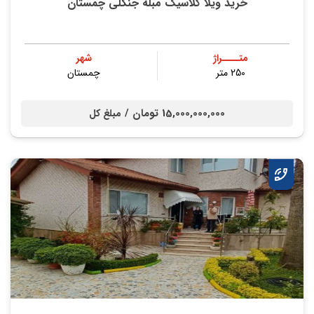
خرید ویلا کلاسیک مبله جنگلی چمستان
متــــراژ
شهر
250 متر
چمستان
15,000,000,000 تومان /
مبلغ کل