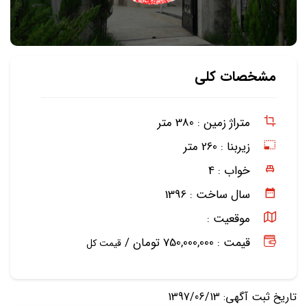
مشخصات کلی
متراژ زمین :
380 متر
زیربنا :
260 متر
خواب :
4
سال ساخت :
1396
موقعیت :
قیمت : 750,000,000 تومان /
قیمت کل
تاریخ ثبت آگهی: 1397/06/13