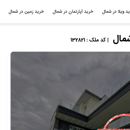
د ویلا در شمال
خرید آپارتمان در شمال
خرید زمین در شمال
مال
| کد ملک : 132821