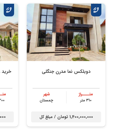
دوبلکس نما مدرن جنگلی
متــــراژ
شهر
متــ
310 متر
چمستان
200 مت
1,400,000,000 تومان /
00,000
مبلغ کل