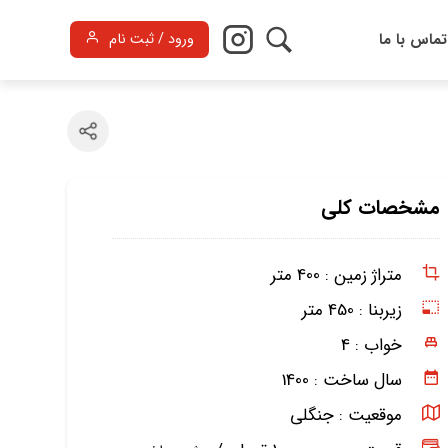
تماس با ما
ورود / ثبت نام
مشخصات کلی
متراژ زمین :
400 متر
زیربنا :
450 متر
خواب :
4
سال ساخت :
1400
موقعیت :
جنگلی