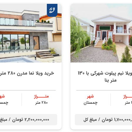
خرید ویلا نیم پیلوت شهرکی با 130
خرید ویلا نما مدرن 280 متر زمین
متر بنا
ــراژ
شهر
متــــراژ
شهر
ر
چمستان
280 متر
چمست
1,700,0 تومان /
2,200,000,000 تومان /
مبلغ کل
مبلغ