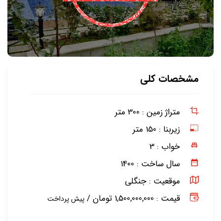
مشخصات کلی
متراژ زمین :
300 متر
زیربنا :
150 متر
خواب :
3
سال ساخت :
1400
موقعیت :
جنگلی
قیمت : 1,500,000,000 تومان /
پیش پرداخت