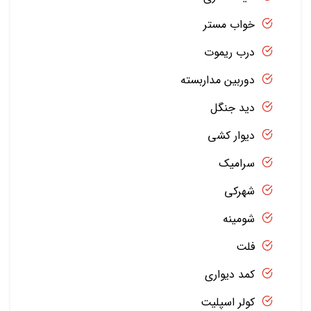
خواب مستر
درب ریموت
دوربین مداربسته
دید جنگل
دیوار کشی
سرامیک
شهرکی
شومینه
فلت
کمد دیواری
کولر اسپلیت