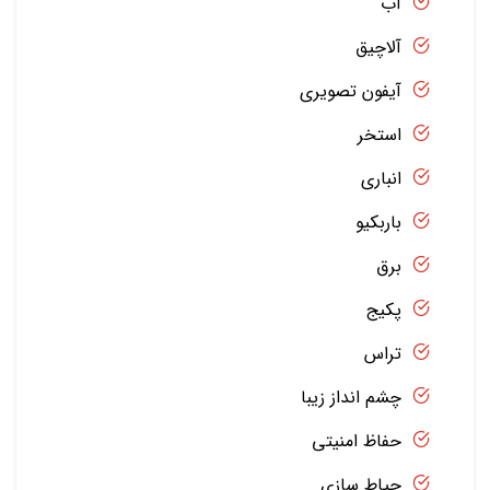
آب
آلاچیق
آیفون تصویری
استخر
انباری
باربکیو
برق
پکیج
تراس
چشم انداز زیبا
حفاظ امنیتی
حیاط سازی