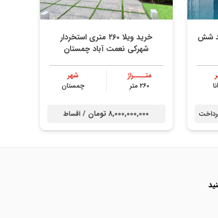
ند شش
خرید ویلا ۲۶۰ متری استخردار
شهرکی نعمت آباد چمستان
متــــراژ
شهر
نا
۲۶۰ متر
چمستان
8,000,000,000 تومان /
داخت
اقساط
ید