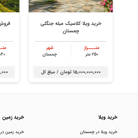
خرید ویلا کلاسیک مبله جنگلی
فروش 
چمستان
متــــراژ
شهر
متــ
250 متر
چمستان
۸۴۰ مت
15,000,000,000 تومان /
000,000
مبلغ کل
خرید ویلا
خرید زمین
خرید ویلا در چمستان
خرید زمین در