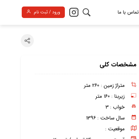
تماس با ما
ورود / ثبت نام
مشخصات کلی
متراژ زمین :
260 متر
زیربنا :
160 متر
خواب :
3
سال ساخت :
1396
موقعیت :