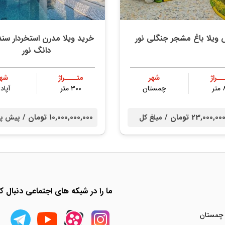
ویلا باغ مشجر جنگلی نور
خرید ویلا مدرن استخردار س
دانگ نور
ــراژ
شهر
متــــراژ
شهر
ر
چمستان
۳۰۰ متر
آپادا
23,000, تومان /
10,000,000,000 تومان /
مبلغ کل
پیش پر
ما را در شبکه های اجتماعی دنبال کن
 چمستان