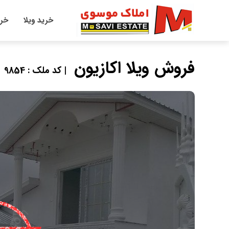
خرید ویلا
خری
فروش ویلا اکازیون
| کد ملک : 9854