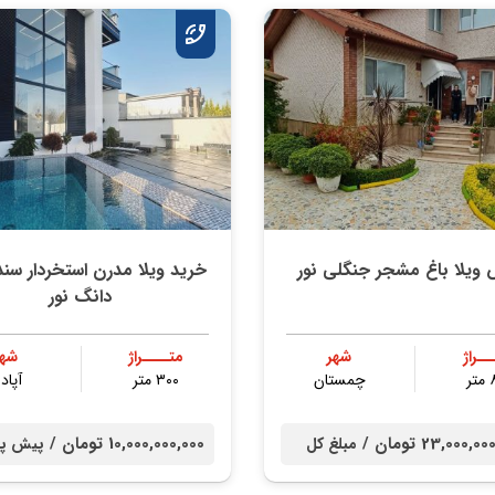
ویلا باغ مشجر جنگلی نور
خرید ویلا مدرن استخردار س
دانگ نور
ــراژ
شهر
متــــراژ
شهر
ر
چمستان
۳۰۰ متر
آپادا
23,000, تومان /
10,000,000,000 تومان /
مبلغ کل
پیش پر