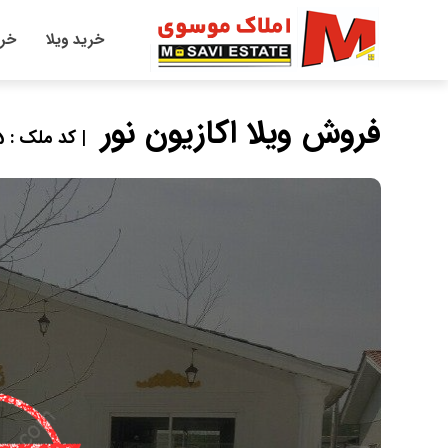
خرید ویلا
خری
فروش ویلا اکازیون نور
| کد ملک : 10115