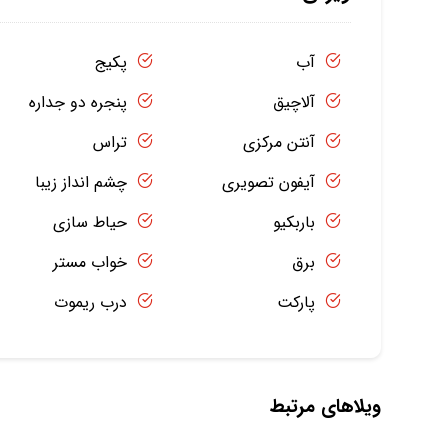
آب
پکیج
آلاچیق
پنجره دو جداره
آنتن مرکزی
تراس
آیفون تصویری
چشم انداز زیبا
باربکیو
حیاط سازی
برق
خواب مستر
پارکت
درب ریموت
ویلاهای مرتبط