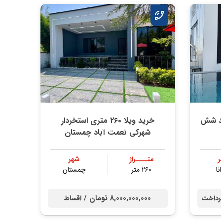
ند شش
خرید ویلا ۲۶۰ متری استخردار
شهرکی نعمت آباد چمستان
متــــراژ
شهر
نا
۲۶۰ متر
چمستان
8,000,000,000 تومان /
داخت
اقساط