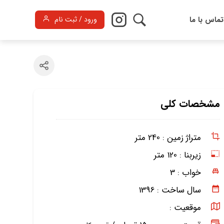
تماس با ما
ورود / ثبت نام
مشخصات کلی
متراژ زمین :
240 متر
زیربنا :
120 متر
خواب :
3
سال ساخت :
1396
موقعیت :