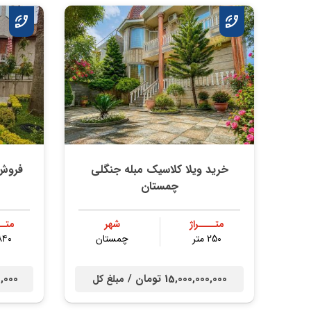
خرید ویلا کلاسیک مبله جنگلی
فروش 
چمستان
متــــراژ
شهر
متــ
250 متر
چمستان
۸۴۰ مت
15,000,000,000 تومان /
000,000
مبلغ کل