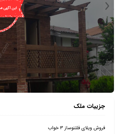
جزییات ملک
فروش ویلای فلتنوساز 3 خواب