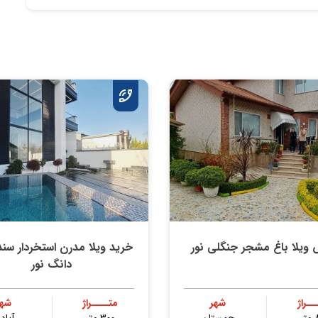
ویلا باغ مشجر جنگلی نور
خرید ویلا مدرن استخردار س
دانگ نور
ــراژ
شهر
متــــراژ
شهر