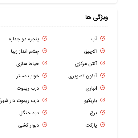
ویژگی ها
آب
پنجره دو جداره
آلاچیق
چشم انداز زیبا
آنتن مرکزی
حیاط سازی
آیفون تصویری
خواب مستر
انباری
درب ریموت
باربکیو
درب ریموت دار شهر
برق
دید جنگل
پارکت
دیوار کشی