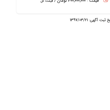
قیمت : 300,000,000 تومان /
قیمت کل
ثبت آگهی: 1397/03/21