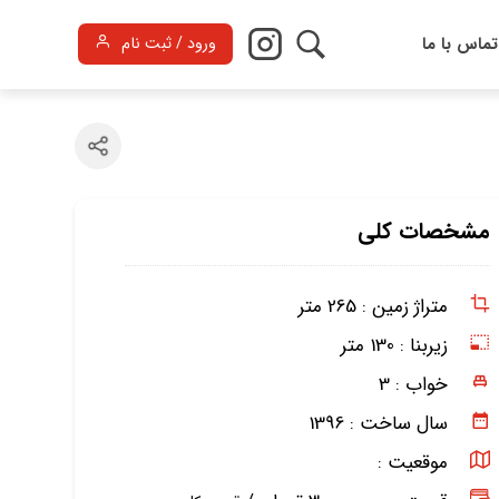
تماس با ما
ورود / ثبت نام
مشخصات کلی
متراژ زمین :
265 متر
زیربنا :
130 متر
خواب :
3
سال ساخت :
1396
موقعیت :