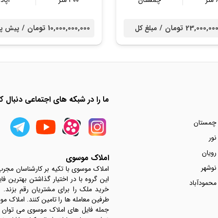
ر
چمستان
۳۰۰ متر
آپادا
23,000, تومان /
10,000,000,000 تومان /
مبلغ کل
پیش پر
ما را در شبکه های اجتماعی دنبال کن
 چمستان
نور
رویان
املاک موسوی
نوشهر
املاک موسوی با تکیه بر کارشناسان مجر
این گروه با در اختیار گذاشتن بهترین فا
محمودآباد
خرید ملک را برای مشتریان رقم بزند.
جمله فایل های املاک موسوی می توان به 