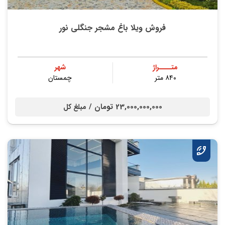
فروش ویلا باغ مشجر جنگلی نور
متــــراژ
شهر
۸۴۰ متر
چمستان
23,000,000,000 تومان /
مبلغ کل