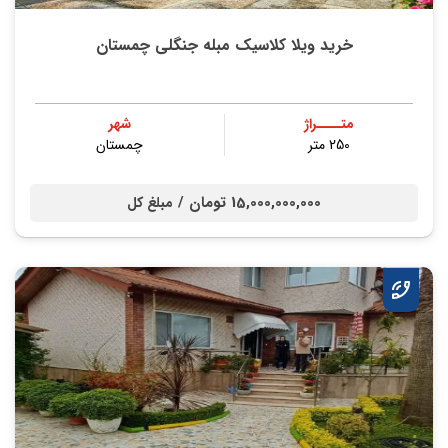
خرید ویلا کلاسیک مبله جنگلی چمستان
متــــراژ
شهر
250 متر
چمستان
15,000,000,000 تومان /
مبلغ کل