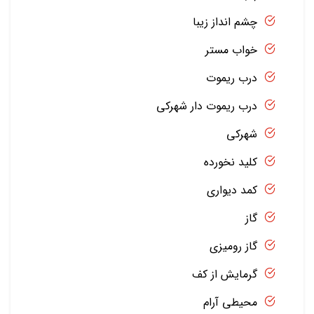
چشم انداز زیبا
خواب مستر
درب ریموت
درب ریموت دار شهرکی
شهرکی
کلید نخورده
کمد دیواری
گاز
گاز رومیزی
گرمایش از کف
محیطی آرام