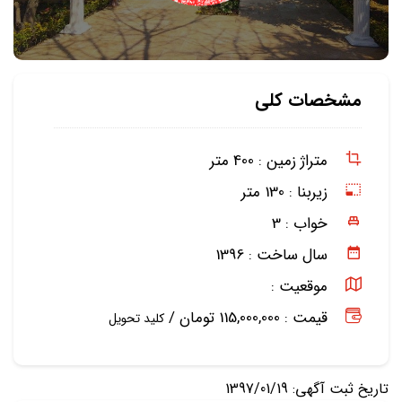
مشخصات کلی
متراژ زمین :
400 متر
زیربنا :
130 متر
خواب :
3
سال ساخت :
1396
موقعیت :
قیمت : 115,000,000 تومان /
کلید تحویل
تاریخ ثبت آگهی: 1397/01/19