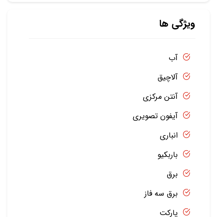
ویژگی ها
آب
آلاچیق
آنتن مرکزی
آیفون تصویری
انباری
باربکیو
برق
برق سه فاز
پارکت