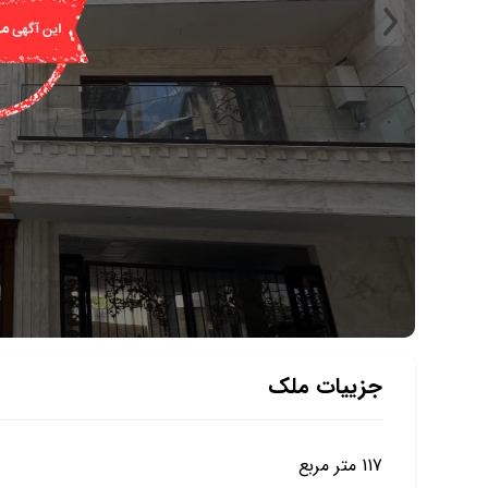
جزییات ملک
117 متر مربع