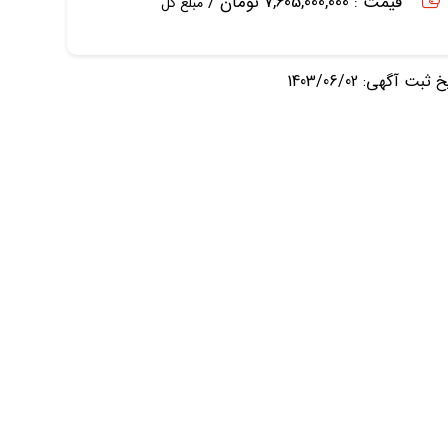
قیمت : 7,605,000,000 تومان /
مبلغ کل
ثبت آگهی: 1403/06/02