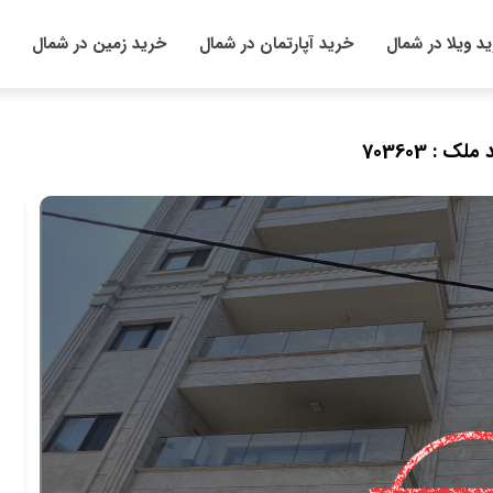
د ویلا در شمال
خرید آپارتمان در شمال
خرید زمین در شمال
ملک : 703603