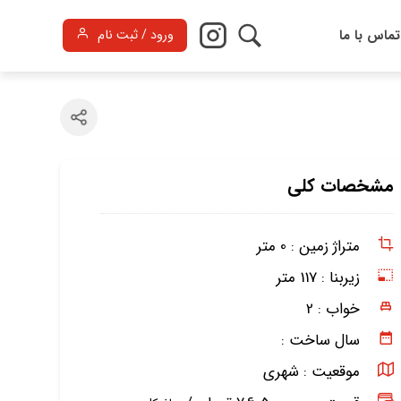
تماس با ما
ورود / ثبت نام
مشخصات کلی
متراژ زمین :
0 متر
زیربنا :
117 متر
خواب :
2
سال ساخت :
موقعیت :
شهری