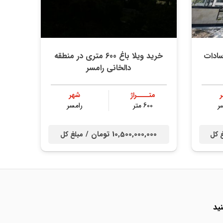
سادات
خرید ویلا باغ 600 متری در منطقه
دالخانی رامسر
متــــراژ
شهر
ر
600 متر
رامسر
10,500,000,000 تومان /
 کل
مبلغ کل
ید