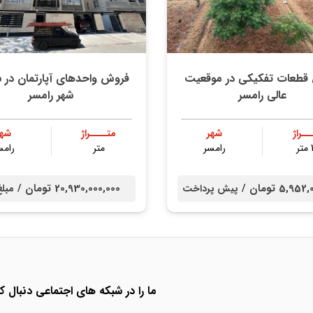
قطعات تفکیکی در موقعیت
فروش واحدهای آپارتمان در 
عالی رامسر
شهر رامسر
ــراژ
شهر
متــــراژ
شهر
ر
رامسر
متر
رامس
5,9 تومان /
20,930,000,000 تومان /
پیش پرداخت
مبلغ
ما را در شبکه های اجتماعی دنبال کن