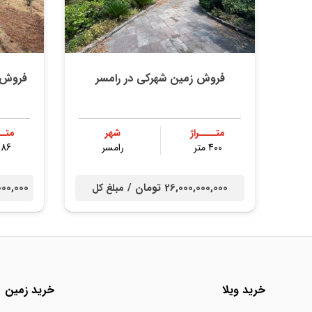
فروش زمین شهرکی در رامسر
فروش 
متــــراژ
شهر
متــ
400 متر
رامسر
186 مت
26,000,000,000 تومان /
52,000,000
مبلغ کل
خرید ویلا
خرید زمین