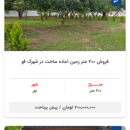
فروش 200 متر زمین آماده ساخت در شهرک قو
متــــراژ
شهر
۲۰۰ متر
نور
200,000,000 تومان /
پیش پرداخت