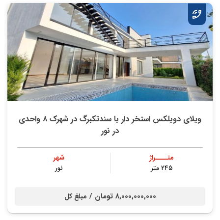
ویلای دوبلکس استخر دار با سندتکبرگ در شهرک ۸ واحدی
در نور
متــــراژ
شهر
۲۴۵ متر
نور
8,000,000,000 تومان /
مبلغ کل