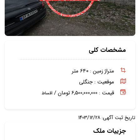
مشخصات کلی
متراژ زمین :
۶۴۰ متر
موقعیت :
جنگلی
قیمت : 6,500,000,000 تومان /
اقساط
تاریخ ثبت آگهی: 1403/12/28
جزییات ملک