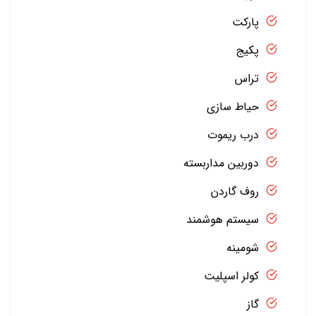
پارکت
پکیج
تراس
حیاط سازی
درب ریموت
دوربین مداربسته
روف گاردن
سیستم هوشمند
شومینه
کولر اسپلیت
گاز