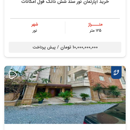
خرید آپارتمان نور سند شش دانگ فول امکانات
متــــراژ
شهر
۱۲۵ متر
نور
10,000,000,000 تومان /
پیش پرداخت