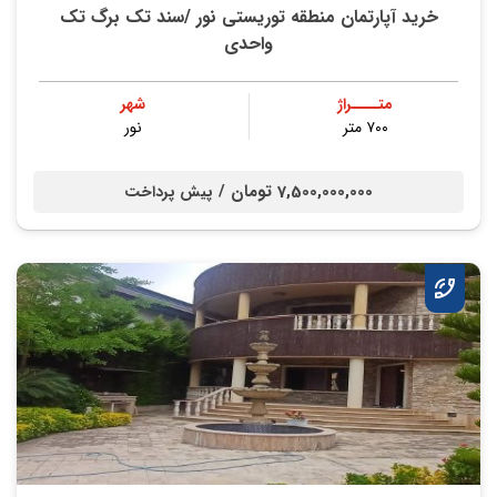
خرید آپارتمان منطقه توریستی نور /سند تک برگ تک
واحدی
متــــراژ
شهر
۷۰۰ متر
نور
7,500,000,000 تومان /
پیش پرداخت