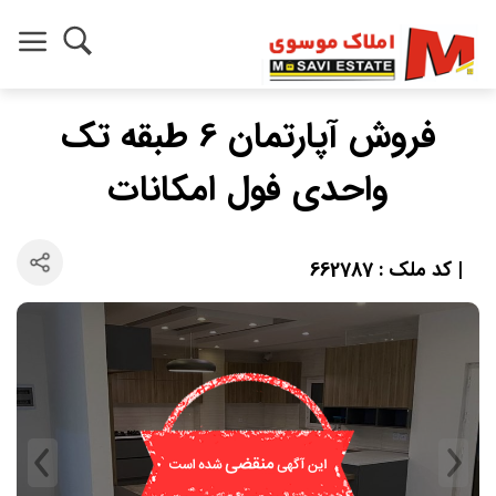
فروش آپارتمان 6 طبقه تک
واحدی فول امکانات
| کد ملک : 662787