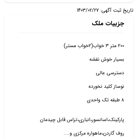
تاریخ ثبت آگهی: 1403/02/27
جزییات ملک
۲۰۰ متر ۳ خواب(۲خواب مستر)
بسیار خوش نقشه
دسترسی عالی
نوساز کلید نخورده
۸ طبقه تک واحدی
پارکینک،اسانسور،انباری،تراس قابل چیدمان
روف گاردن،ماهواره مرکزی و…..