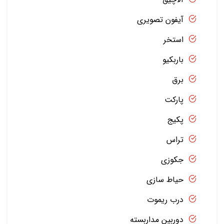
آیفون تصویری
استخر
باربکیو
برق
پارکت
پکیج
تراس
جکوزی
حیاط سازی
درب ریموت
دوربین مداربسته