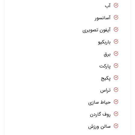
آب
آسانسور
آیفون تصویری
باربکیو
برق
پارکت
پکیج
تراس
حیاط سازی
روف گاردن
سالن ورزش