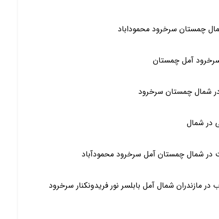
ی در شمال
ت در شمال چمستان آمل سرخرود محمودآباد
 دوبلکس و فلت(همکف) نوساز 2 دو خواب در مازندران شمال آمل بابلسر نور فریدونکنار سرخرود