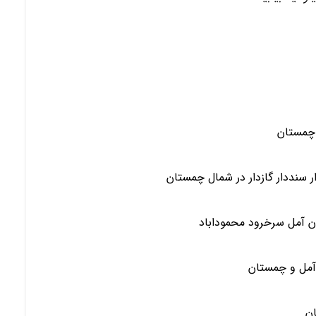
 چمستان
 سنددار گازدار در شمال چمستان
ن آمل سرخرود محموداباد
آمل و چمستان
ان