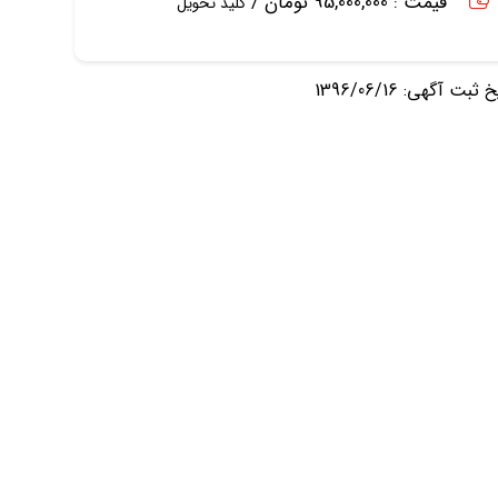
قیمت : 95,000,000 تومان /
کلید تحویل
ثبت آگهی: 1396/06/16