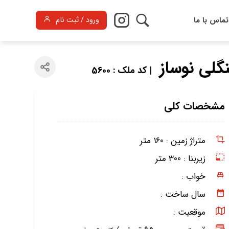
تماس با ما
ورود / ثبت نام
گلی نوساز
| کد ملک : 5600
مشخصات کلی
متراژ زمین :
160 متر
زیربنا :
300 متر
خواب :
سال ساخت :
موقعیت :