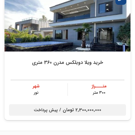
خرید ویلا دوبلکس مدرن 360 متری
متــــراژ
شهر
۳۰۰ متر
نور
2,300,000,000 تومان /
پیش پرداخت