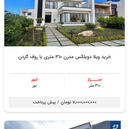
خرید ویلا دوبلکس مدرن 310 متری با روف گاردن
متــــراژ
شهر
۳۱۰ متر
نور
7,000,000,000 تومان /
پیش پرداخت