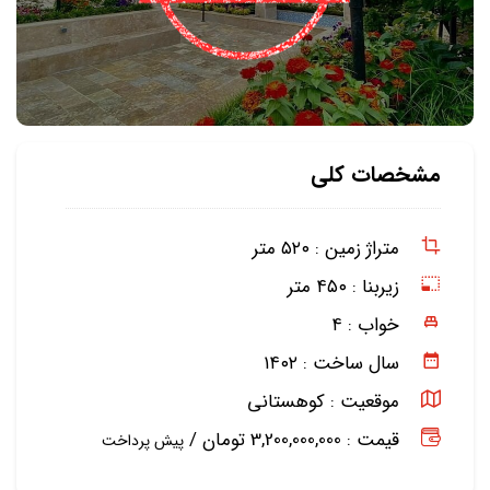
مشخصات کلی
متراژ زمین :
۵۲۰ متر
زیربنا :
۴۵۰ متر
خواب :
۴
سال ساخت :
۱۴۰۲
موقعیت :
کوهستانی
قیمت : 3,200,000,000 تومان /
پیش پرداخت