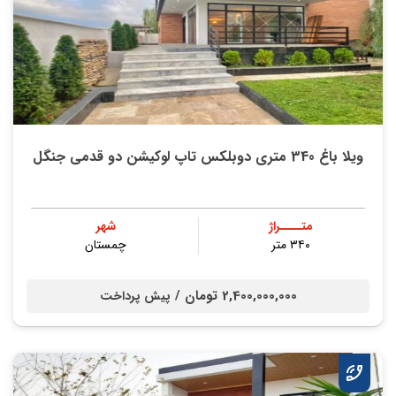
ویلا باغ 340 متری دوبلکس تاپ لوکیشن دو قدمی جنگل
متــــراژ
شهر
۳۴۰ متر
چمستان
2,400,000,000 تومان /
پیش پرداخت