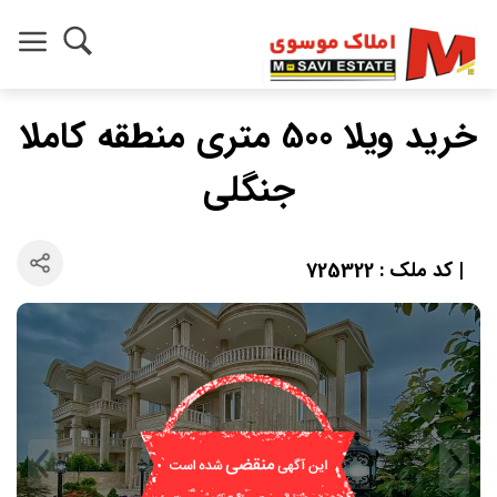
خرید ویلا 500 متری منطقه کاملا
جنگلی
| کد ملک : 725322